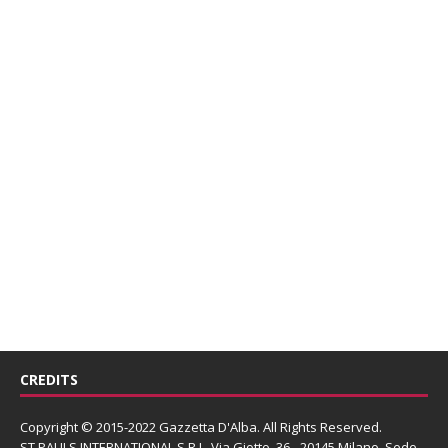
CREDITS
Copyright © 2015-2022 Gazzetta D'Alba. All Rights Reserved.
ST PAULS INTERNATIONAL S.R.L.
Via Giotto, 36 - 20145 Milano. Sede