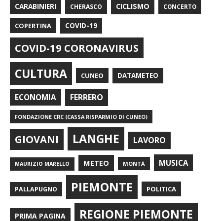
CARABINIERI
CICLISMO
CHERASCO
CONCERTO
COPERTINA
COVID-19
COVID-19 CORONAVIRUS
CULTURA
CUNEO
DATAMETEO
FERRERO
ECONOMIA
FONDAZIONE CRC (CASSA RISPARMIO DI CUNEO)
LANGHE
GIOVANI
LAVORO
METEO
MUSICA
MONTÀ
MAURIZIO MARELLO
PIEMONTE
POLITICA
PALLAPUGNO
REGIONE PIEMONTE
PRIMA PAGINA