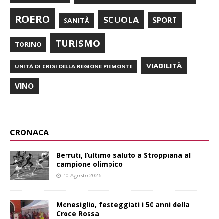
ROERO
SCUOLA
SPORT
SANITÀ
TURISMO
TORINO
VIABILITÀ
UNITÀ DI CRISI DELLA REGIONE PIEMONTE
VINO
CRONACA
Berruti, l’ultimo saluto a Stroppiana al
campione olimpico
10 Agosto 2026
Monesiglio, festeggiati i 50 anni della
Croce Rossa