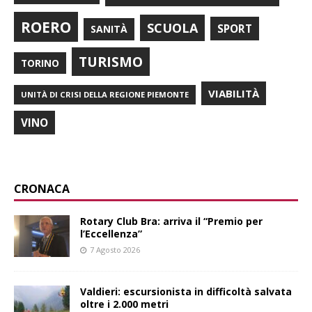
ROERO
SCUOLA
SPORT
SANITÀ
TURISMO
TORINO
VIABILITÀ
UNITÀ DI CRISI DELLA REGIONE PIEMONTE
VINO
CRONACA
Rotary Club Bra: arriva il “Premio per
l’Eccellenza”
7 Agosto 2026
Valdieri: escursionista in difficoltà salvata
oltre i 2.000 metri