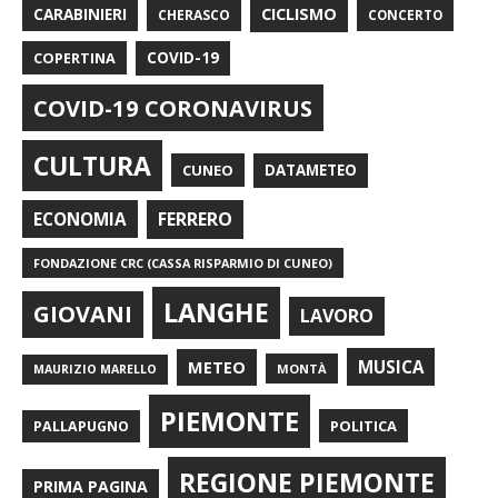
CARABINIERI
CICLISMO
CHERASCO
CONCERTO
COPERTINA
COVID-19
COVID-19 CORONAVIRUS
CULTURA
CUNEO
DATAMETEO
FERRERO
ECONOMIA
FONDAZIONE CRC (CASSA RISPARMIO DI CUNEO)
LANGHE
GIOVANI
LAVORO
METEO
MUSICA
MONTÀ
MAURIZIO MARELLO
PIEMONTE
POLITICA
PALLAPUGNO
REGIONE PIEMONTE
PRIMA PAGINA