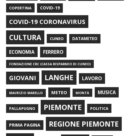
COPERTINA
COVID-19
COVID-19 CORONAVIRUS
CULTURA
CUNEO
DATAMETEO
FERRERO
ECONOMIA
FONDAZIONE CRC (CASSA RISPARMIO DI CUNEO)
LANGHE
GIOVANI
LAVORO
METEO
MUSICA
MONTÀ
MAURIZIO MARELLO
PIEMONTE
POLITICA
PALLAPUGNO
REGIONE PIEMONTE
PRIMA PAGINA