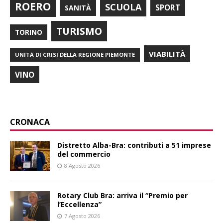
ROERO
SCUOLA
SPORT
SANITÀ
TURISMO
TORINO
VIABILITÀ
UNITÀ DI CRISI DELLA REGIONE PIEMONTE
VINO
CRONACA
Distretto Alba-Bra: contributi a 51 imprese
del commercio
8 Agosto 2026
Rotary Club Bra: arriva il “Premio per
l’Eccellenza”
7 Agosto 2026