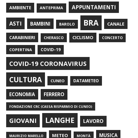
APPUNTAMENTI
AMBIENTE
ANTEPRIMA
BRA
ASTI
BAMBINI
CANALE
BAROLO
CARABINIERI
CICLISMO
CHERASCO
CONCERTO
COPERTINA
COVID-19
COVID-19 CORONAVIRUS
CULTURA
CUNEO
DATAMETEO
FERRERO
ECONOMIA
FONDAZIONE CRC (CASSA RISPARMIO DI CUNEO)
LANGHE
GIOVANI
LAVORO
METEO
MUSICA
MONTÀ
MAURIZIO MARELLO