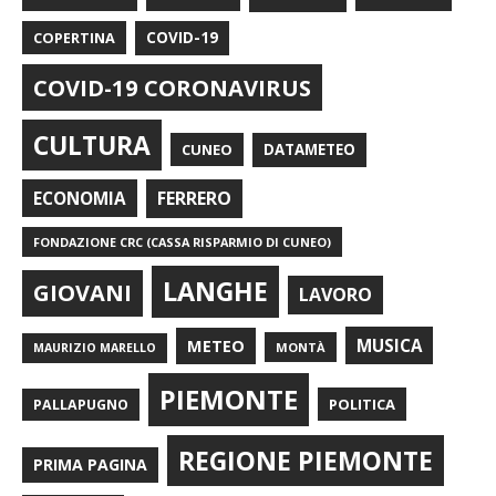
COPERTINA
COVID-19
COVID-19 CORONAVIRUS
CULTURA
CUNEO
DATAMETEO
FERRERO
ECONOMIA
FONDAZIONE CRC (CASSA RISPARMIO DI CUNEO)
LANGHE
GIOVANI
LAVORO
METEO
MUSICA
MONTÀ
MAURIZIO MARELLO
PIEMONTE
POLITICA
PALLAPUGNO
REGIONE PIEMONTE
PRIMA PAGINA