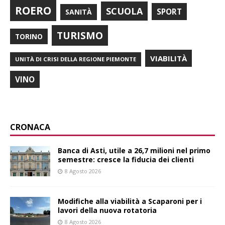
ROERO
SCUOLA
SPORT
SANITÀ
TURISMO
TORINO
VIABILITÀ
UNITÀ DI CRISI DELLA REGIONE PIEMONTE
VINO
CRONACA
Banca di Asti, utile a 26,7 milioni nel primo
semestre: cresce la fiducia dei clienti
8 Agosto 2026
Modifiche alla viabilità a Scaparoni per i
lavori della nuova rotatoria
8 Agosto 2026