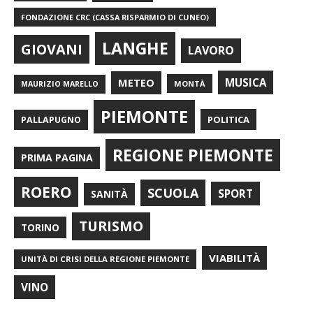
FONDAZIONE CRC (CASSA RISPARMIO DI CUNEO)
LANGHE
GIOVANI
LAVORO
METEO
MUSICA
MONTÀ
MAURIZIO MARELLO
PIEMONTE
POLITICA
PALLAPUGNO
REGIONE PIEMONTE
PRIMA PAGINA
ROERO
SCUOLA
SPORT
SANITÀ
TURISMO
TORINO
VIABILITÀ
UNITÀ DI CRISI DELLA REGIONE PIEMONTE
VINO