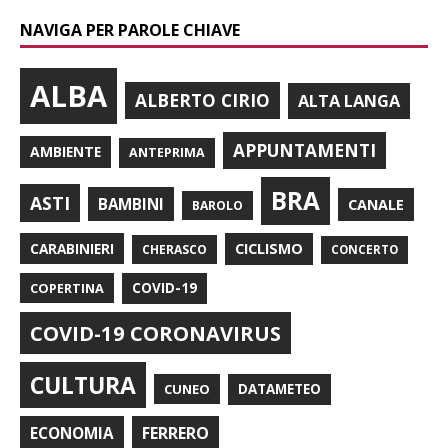
NAVIGA PER PAROLE CHIAVE
ALBA
ALBERTO CIRIO
ALTA LANGA
APPUNTAMENTI
AMBIENTE
ANTEPRIMA
BRA
ASTI
BAMBINI
CANALE
BAROLO
CARABINIERI
CICLISMO
CHERASCO
CONCERTO
COPERTINA
COVID-19
COVID-19 CORONAVIRUS
CULTURA
CUNEO
DATAMETEO
FERRERO
ECONOMIA