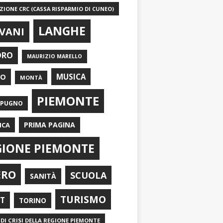
IONE CRC (CASSA RISPARMIO DI CUNEO)
LANGHE
VANI
ORO
MAURIZIO MARELLO
EO
MUSICA
MONTÀ
PIEMONTE
APUGNO
PRIMA PAGINA
ICA
GIONE PIEMONTE
ERO
SCUOLA
SANITÀ
TURISMO
RT
TORINO
DI CRISI DELLA REGIONE PIEMONTE