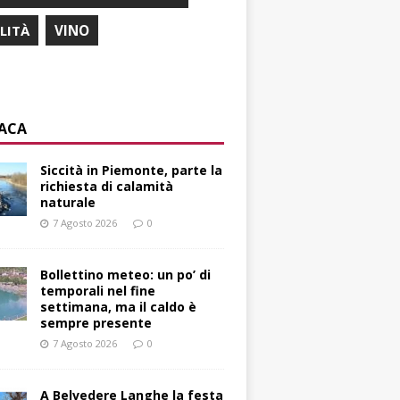
ILITÀ
VINO
ACA
Siccità in Piemonte, parte la
richiesta di calamità
naturale
7 Agosto 2026
0
Bollettino meteo: un po’ di
temporali nel fine
settimana, ma il caldo è
sempre presente
7 Agosto 2026
0
A Belvedere Langhe la festa