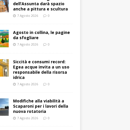
dell’Assunta darà spazio
anche a pittura e scultura
7 Agosto 2026
0
Agosto in collina, le pagine
da sfogliare
7 Agosto 2026
0
Siccità e consumi record:
Egea acque invita a un uso
responsabile della risorsa
idrica
7 Agosto 2026
0
Modifiche alla viabilità a
Scaparoni per i lavori della
nuova rotatoria
7 Agosto 2026
0