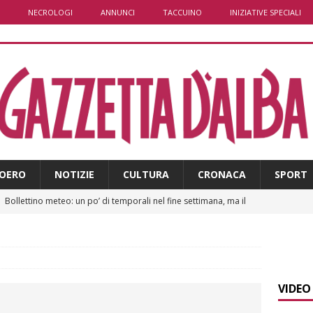
NECROLOGI
ANNUNCI
TACCUINO
INIZIATIVE SPECIALI
OERO
NOTIZIE
CULTURA
CRONACA
SPORT
]
Bollettino meteo: un po’ di temporali nel fine settimana, ma il
presente
ALBA
]
A Belvedere Langhe la festa dell’Assunta darà spazio anche a
a
LANGHE
VIDEO
]
Agosto in collina, le pagine da sfogliare
ALBA