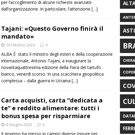
per l’accoglimento di alcune richieste avanzate
ALT
dall’organizzazione. In particolare, l’attenzione
[…]
ANTE
Tajani: «Questo Governo finirà il
AST
mandato»
BR
19 Ottobre 2024
0
ALBA È stato il ministro degli esteri e della cooperazione
internazionale, Antonio Tajani, a inaugurare la
CHER
novantaquattresima edizione della Fiera del tartufo
COPE
bianco, venerdì scorso. In una scacchiera geopolitica
complessa – dalla guerra in Ucraina
[…]
COV
Carta acquisti, carta “dedicata a
CU
te” e reddito alimentare: tutti i
bonus spesa per risparmiare
DATA
4 Giugno 2024
0
FERR
Il governo ha messo in campo diverse misure per