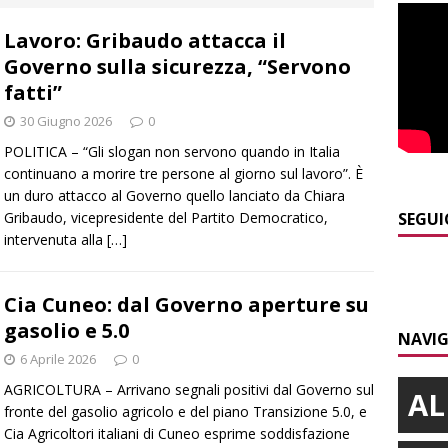
]
Siccità e consumi record: Egea acque invita a un uso
Lavoro: Gribaudo attacca il
a risorsa idrica
ALBA
Governo sulla sicurezza, “Servono
]
Modifiche alla viabilità a Scaparoni per i lavori della nuova
fatti”
A
30 Giugno 2026
0
​Dal Perù a Bra, fino al passaporto italiano: la bella storia di
POLITICA – “Gli slogan non servono quando in Italia
continuano a morire tre persone al giorno sul lavoro”. È
BRA
un duro attacco al Governo quello lanciato da Chiara
]
Plauso del questore e dell’Amministrazione comunale alla
Gribaudo, vicepresidente del Partito Democratico,
SEGUI
intervenuta alla
[…]
BRA
]
Siccità in Piemonte, parte la richiesta di calamità naturale
Cia Cuneo: dal Governo aperture su
gasolio e 5.0
NAVIG
6 Aprile 2026
0
AGRICOLTURA – Arrivano segnali positivi dal Governo sul
AL
fronte del gasolio agricolo e del piano Transizione 5.0, e
Cia Agricoltori italiani di Cuneo esprime soddisfazione