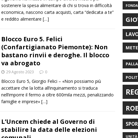
sostenere la spesa alimentare di chi si trova in difficoltà
FONDAZ
economica, nascono carta acquisti, carta “dedicata a te”
GIO
e reddito alimentare
[…]
LAV
Blocco Euro 5. Felici
(Confartigianato Piemonte): Non
MET
bastano rinvii e deroghe. Il blocco
va abrogato
PALL
29 Agosto 2023
0
POLIT
Blocco Euro 5, Giorgio Felici – «Non possiamo più
accettare che la lotta all’inquinamento si traduca
RE
nell’imporre il fermo a oltre 600mila mezzi, penalizzando
famiglie e imprese»
[…]
RO
L’Uncem chiede al Governo di
SPO
stabilire la data delle elezioni
comunali
UNITÀ 