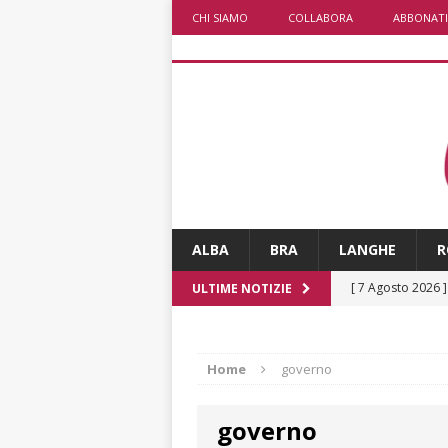
CHI SIAMO
COLLABORA
ABBONATI
ALBA
BRA
LANGHE
R
[ 7 Agosto 2026 
ULTIME NOTIZIE
caldo è sempre 
[ 7 Agosto 2026 
Home
governo
pittura e scultur
governo
[ 7 Agosto 2026 