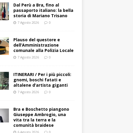
​Dal Perù a Bra, fino al
passaporto italiano: la bella
storia di Mariano Trisano
7 Agosto 2026
0
Plauso del questore e
dell’Amministrazione
comunale alla Polizia Locale
7 Agosto 2026
0
ITINERARI / Per i più piccoli:
gnomi, boschi fatati e
altalene d’artista giganti
7 Agosto 2026
0
Bra e Boschetto piangono
Giuseppe Ambrogio, una
vita tra la terra e la
comunità braidese
6 Agosto 2026
0