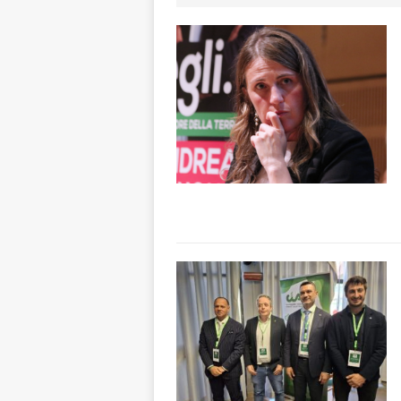
[ 7 Agosto 2026 
responsabile dell
[ 7 Agosto 2026 
rotatoria
ALB
[ 7 Agosto 2026 ]
Mariano Trisano
[ 7 Agosto 2026 
Polizia Locale
[ 7 Agosto 2026 
CRONACA