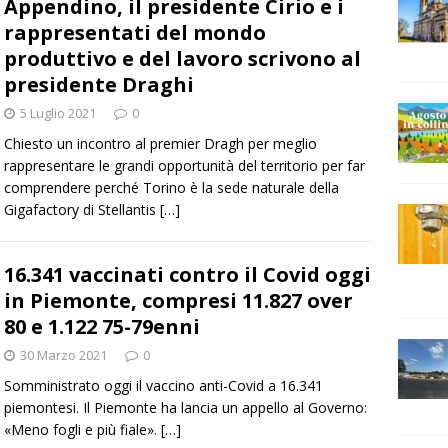
Appendino, il presidente Cirio e i
rappresentati del mondo
produttivo e del lavoro scrivono al
presidente Draghi
5 Luglio 2021
0
Chiesto un incontro al premier Dragh per meglio
rappresentare le grandi opportunità del territorio per far
comprendere perché Torino è la sede naturale della
Gigafactory di Stellantis
[…]
16.341 vaccinati contro il Covid oggi
in Piemonte, compresi 11.827 over
80 e 1.122 75-79enni
30 Marzo 2021
0
Somministrato oggi il vaccino anti-Covid a 16.341
piemontesi. Il Piemonte ha lancia un appello al Governo:
«Meno fogli e più fiale».
[…]