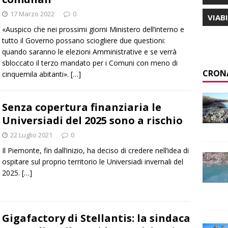
17 Marzo 2022
0
VIAB
«Auspico che nei prossimi giorni Ministero dell’interno e
tutto il Governo possano sciogliere due questioni:
quando saranno le elezioni Amministrative e se verrà
sbloccato il terzo mandato per i Comuni con meno di
CRON
cinquemila abitanti».
[…]
Senza copertura finanziaria le
Universiadi del 2025 sono a rischio
22 Luglio 2021
0
Il Piemonte, fin dall’inizio, ha deciso di credere nell’idea di
ospitare sul proprio territorio le Universiadi invernali del
2025.
[…]
Gigafactory di Stellantis: la sindaca