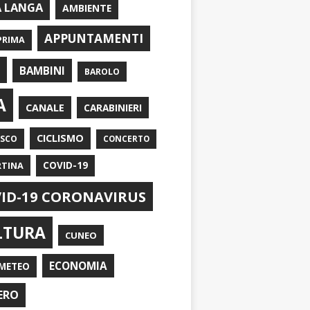
A LANGA
AMBIENTE
APPUNTAMENTI
PRIMA
I
BAMBINI
BAROLO
A
CANALE
CARABINIERI
CICLISMO
ASCO
CONCERTO
RTINA
COVID-19
ID-19 CORONAVIRUS
LTURA
CUNEO
ECONOMIA
METEO
ERO