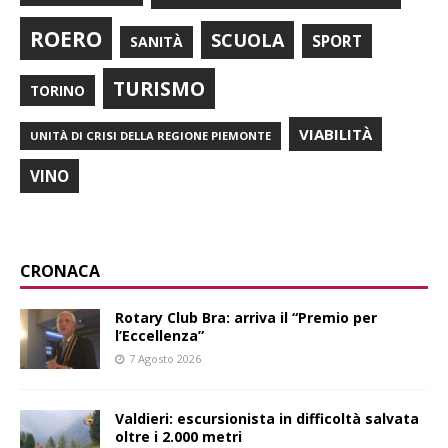
ROERO
SCUOLA
SPORT
SANITÀ
TURISMO
TORINO
VIABILITÀ
UNITÀ DI CRISI DELLA REGIONE PIEMONTE
VINO
CRONACA
Rotary Club Bra: arriva il “Premio per
l’Eccellenza”
7 Agosto 2026
Valdieri: escursionista in difficoltà salvata
oltre i 2.000 metri