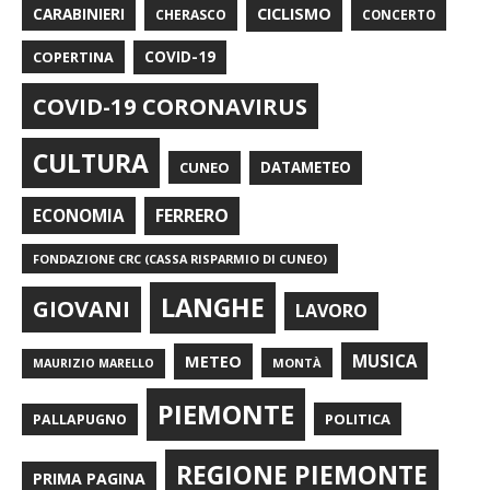
CARABINIERI
CICLISMO
CHERASCO
CONCERTO
COPERTINA
COVID-19
COVID-19 CORONAVIRUS
CULTURA
CUNEO
DATAMETEO
FERRERO
ECONOMIA
FONDAZIONE CRC (CASSA RISPARMIO DI CUNEO)
LANGHE
GIOVANI
LAVORO
METEO
MUSICA
MONTÀ
MAURIZIO MARELLO
PIEMONTE
POLITICA
PALLAPUGNO
REGIONE PIEMONTE
PRIMA PAGINA