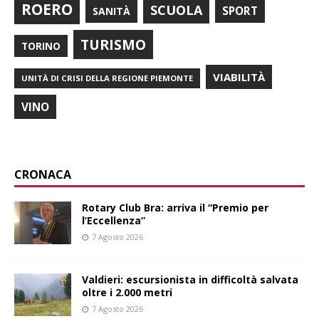
ROERO
SCUOLA
SPORT
SANITÀ
TURISMO
TORINO
VIABILITÀ
UNITÀ DI CRISI DELLA REGIONE PIEMONTE
VINO
CRONACA
Rotary Club Bra: arriva il “Premio per
l’Eccellenza”
7 Agosto 2026
Valdieri: escursionista in difficoltà salvata
oltre i 2.000 metri
7 Agosto 2026