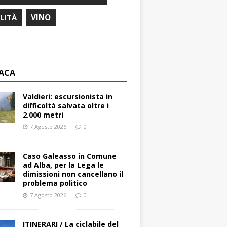
ILITÀ
VINO
ACA
Valdieri: escursionista in
difficoltà salvata oltre i
2.000 metri
7 Agosto 2026
0
Caso Galeasso in Comune
ad Alba, per la Lega le
dimissioni non cancellano il
problema politico
7 Agosto 2026
0
ITINERARI / La ciclabile del