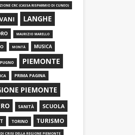
IONE CRC (CASSA RISPARMIO DI CUNEO)
LANGHE
VANI
ORO
MAURIZIO MARELLO
EO
MUSICA
MONTÀ
PIEMONTE
APUGNO
PRIMA PAGINA
ICA
GIONE PIEMONTE
ERO
SCUOLA
SANITÀ
TURISMO
RT
TORINO
DI CRISI DELLA REGIONE PIEMONTE