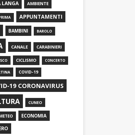
A LANGA
AMBIENTE
APPUNTAMENTI
PRIMA
I
BAMBINI
BAROLO
A
CANALE
CARABINIERI
CICLISMO
ASCO
CONCERTO
RTINA
COVID-19
ID-19 CORONAVIRUS
LTURA
CUNEO
ECONOMIA
METEO
ERO