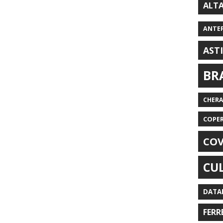
ALT
ANTE
AST
BR
CHER
COPE
COV
CU
DATA
FERR