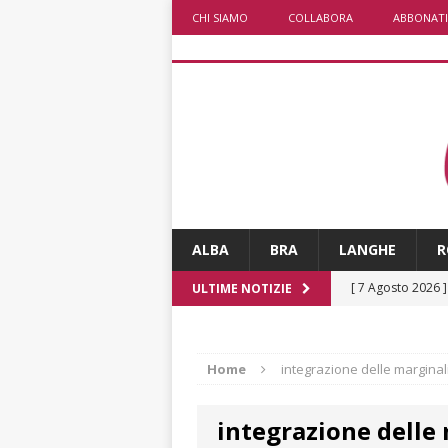
CHI SIAMO
COLLABORA
ABBONATI
ALBA
BRA
LANGHE
R
[ 7 Agosto 2026 
ULTIME NOTIZIE
non cancellano i
[ 7 Agosto 2026 
Home
integrazione delle marginal
ALTRE NOTIZIE
integrazione delle
[ 7 Agosto 2026 