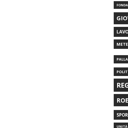
FONDAZ
GIO
LAV
MET
PALL
POLIT
RE
RO
SPO
UNITÀ 