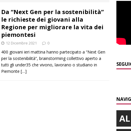
PRIMO PIANO
Da “Next Gen per la sostenibilità”
]
Abitare il piemontese / La parola della settimana è Bifa
le richieste dei giovani alla
Regione per migliorare la vita dei
]
Alba: lunedì 10 agosto tornano le “Notti del vino”
ALBA
piemontesi
]
Dal 13 al 16 agosto a Priocca c’è la Sagra della costata di
12 Dicembre 2021
0
400 giovani ieri mattina hanno partecipato a “Next Gen
PIANO
per la sostenibilità”, brainstorming collettivo aperto a
]
Piemonte e carabinieri forestali, rinnovata l’intesa anti incendi
SEGUI
tutti gli under35 che vivono, lavorano o studiano in
Piemonte
[…]
E
]
Valdieri: escursionista in difficoltà salvata oltre i 2.000 metri
NAVIG
AL