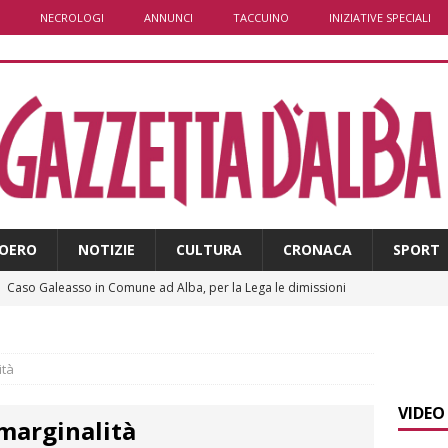
NECROLOGI
ANNUNCI
TACCUINO
INIZIATIVE SPECIALI
OERO
NOTIZIE
CULTURA
CRONACA
SPORT
]
Caso Galeasso in Comune ad Alba, per la Lega le dimissioni
l problema politico
ALBA
]
ITINERARI / La ciclabile del Ponente ligure sui vecchi binari
ità
VIDEO
 marginalità
]
Maltempo a Monticello d’Alba: crolla un palo dell’illuminazione