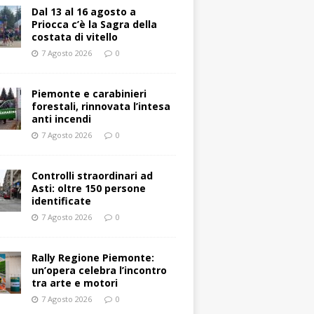
Dal 13 al 16 agosto a
Priocca c’è la Sagra della
costata di vitello
7 Agosto 2026
0
Piemonte e carabinieri
forestali, rinnovata l’intesa
anti incendi
7 Agosto 2026
0
Controlli straordinari ad
Asti: oltre 150 persone
identificate
7 Agosto 2026
0
Rally Regione Piemonte:
un’opera celebra l’incontro
tra arte e motori
7 Agosto 2026
0