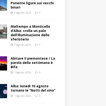
Ponente ligure sui vecchi
binari
7 Agosto 2026
0
Maltempo a Monticello
d’Alba: crolla un palo
dell’illuminazione dello
sferisterio
7 Agosto 2026
0
Abitare il piemontese / La
parola della settimana è
Bifa
7 Agosto 2026
0
Alba: lunedì 10 agosto
tornano le “Notti del vino”
7 Agosto 2026
0