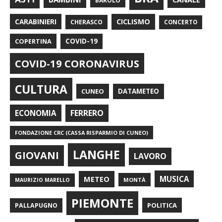
BAROLO
CARABINIERI
CICLISMO
CHERASCO
CONCERTO
COPERTINA
COVID-19
COVID-19 CORONAVIRUS
CULTURA
CUNEO
DATAMETEO
FERRERO
ECONOMIA
FONDAZIONE CRC (CASSA RISPARMIO DI CUNEO)
LANGHE
GIOVANI
LAVORO
METEO
MUSICA
MONTÀ
MAURIZIO MARELLO
PIEMONTE
POLITICA
PALLAPUGNO