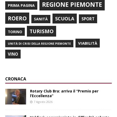
REGIONE PIEMONTE
PRIMA PAGINA
ROERO
SCUOLA
SPORT
SANITÀ
TURISMO
TORINO
VIABILITÀ
UNITÀ DI CRISI DELLA REGIONE PIEMONTE
VINO
CRONACA
Rotary Club Bra: arriva il “Premio per
l’Eccellenza”
7 Agosto 2026