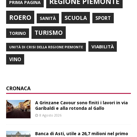
REGIONE PIEMONTE
PRIMA PAGINA
ROERO
SCUOLA
SPORT
SANITÀ
TURISMO
TORINO
VIABILITÀ
UNITÀ DI CRISI DELLA REGIONE PIEMONTE
VINO
CRONACA
A Grinzane Cavour sono finiti i lavori in via
Garibaldi e alla rotonda al Gallo
8 Agosto 2026
Banca di Asti, utile a 26,7 milioni nel primo