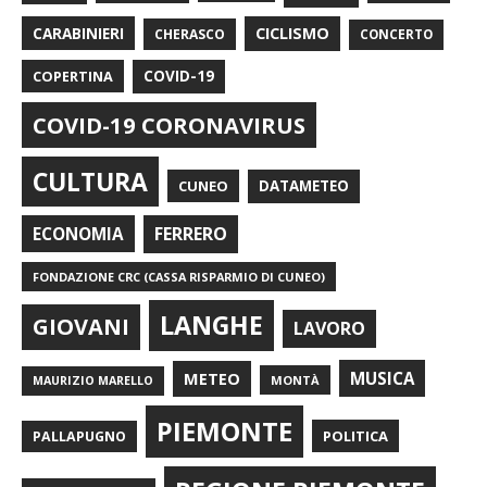
CARABINIERI
CICLISMO
CHERASCO
CONCERTO
COPERTINA
COVID-19
COVID-19 CORONAVIRUS
CULTURA
CUNEO
DATAMETEO
FERRERO
ECONOMIA
FONDAZIONE CRC (CASSA RISPARMIO DI CUNEO)
LANGHE
GIOVANI
LAVORO
METEO
MUSICA
MONTÀ
MAURIZIO MARELLO
PIEMONTE
POLITICA
PALLAPUGNO