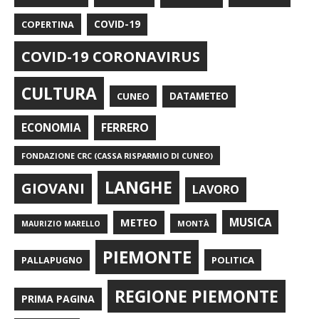
COPERTINA
COVID-19
COVID-19 CORONAVIRUS
CULTURA
CUNEO
DATAMETEO
FERRERO
ECONOMIA
FONDAZIONE CRC (CASSA RISPARMIO DI CUNEO)
LANGHE
GIOVANI
LAVORO
METEO
MUSICA
MONTÀ
MAURIZIO MARELLO
PIEMONTE
POLITICA
PALLAPUGNO
REGIONE PIEMONTE
PRIMA PAGINA