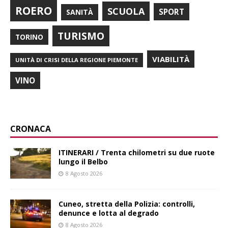
ROERO
SCUOLA
SPORT
SANITÀ
TURISMO
TORINO
VIABILITÀ
UNITÀ DI CRISI DELLA REGIONE PIEMONTE
VINO
CRONACA
ITINERARI / Trenta chilometri su due ruote
lungo il Belbo
8 Agosto 2026
Cuneo, stretta della Polizia: controlli,
denunce e lotta al degrado
8 Agosto 2026