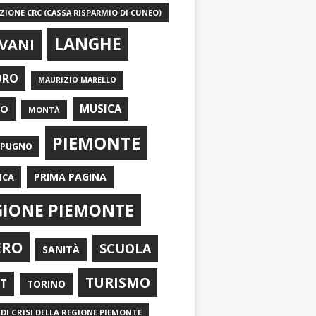
IONE CRC (CASSA RISPARMIO DI CUNEO)
LANGHE
VANI
ORO
MAURIZIO MARELLO
EO
MUSICA
MONTÀ
PIEMONTE
APUGNO
PRIMA PAGINA
ICA
GIONE PIEMONTE
ERO
SCUOLA
SANITÀ
TURISMO
RT
TORINO
DI CRISI DELLA REGIONE PIEMONTE