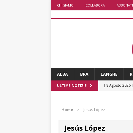
CHI SIAMO
COLLABORA
ABBONATI
ALBA
BRA
LANGHE
R
[ 8 Agosto 2026 
ULTIME NOTIZIE
ALBA
[ 7 Agosto 2026 
Home
Jesús López
[ 7 Agosto 2026 
Jesús López
CRONACA