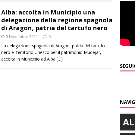
]
Caso Galeasso in Comune ad Alba, per la Lega le dimissioni
Alba: accolta in Municipio una
l problema politico
ALBA
delegazione della regione spagnola
]
L’Alba volley inizia la stagione del debutto in Serie B1 con una
di Aragon, patria del tartufo nero
ielo della Regione
ALBA
5 Novembre 2021
0
]
Da Cgil e Uil parte un esposto sul caso Crc-La Stampa
ALBA
La delegazione spagnola di Aragon, patria del tartufo
nero e territorio Unesco per il patrimonio Mudejar,
]
Il temporale distrugge il maneggio di Sportabili Alba a Roddi
accolta in Municipio ad Alba
[…]
SEGUI
]
La magia della Notte delle stelle: ad Alba è tutto pronto per
LBA
NAVIG
AL