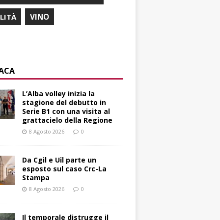
ILITÀ
VINO
ACA
L’Alba volley inizia la
stagione del debutto in
Serie B1 con una visita al
grattacielo della Regione
8 Agosto 2026
0
Da Cgil e Uil parte un
esposto sul caso Crc-La
Stampa
8 Agosto 2026
0
Il temporale distrugge il