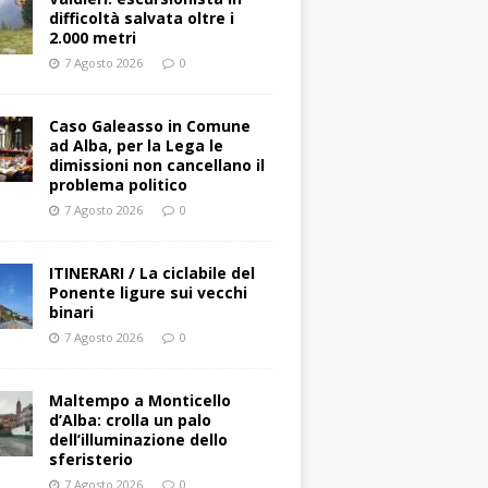
difficoltà salvata oltre i
2.000 metri
7 Agosto 2026
0
Caso Galeasso in Comune
ad Alba, per la Lega le
dimissioni non cancellano il
problema politico
7 Agosto 2026
0
ITINERARI / La ciclabile del
Ponente ligure sui vecchi
binari
7 Agosto 2026
0
Maltempo a Monticello
d’Alba: crolla un palo
dell’illuminazione dello
sferisterio
7 Agosto 2026
0