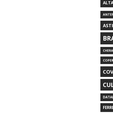
ALT
ANTE
AST
BR
CHER
COPE
COV
CU
DATA
FERR