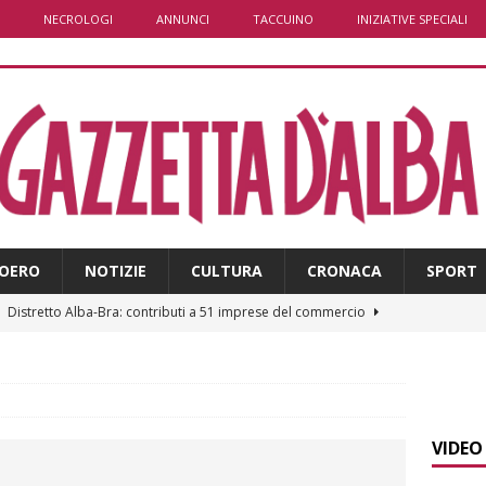
NECROLOGI
ANNUNCI
TACCUINO
INIZIATIVE SPECIALI
OERO
NOTIZIE
CULTURA
CRONACA
SPORT
]
Distretto Alba-Bra: contributi a 51 imprese del commercio
]
Rotary Club Bra: arriva il “Premio per l’Eccellenza”
BRA
]
Valdieri: escursionista in difficoltà salvata oltre i 2.000 metri
VIDEO