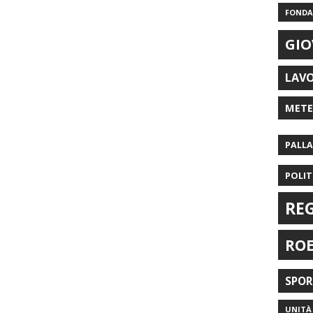
FONDAZ
GIO
LAV
MET
PALL
POLIT
RE
RO
SPO
UNITÀ 