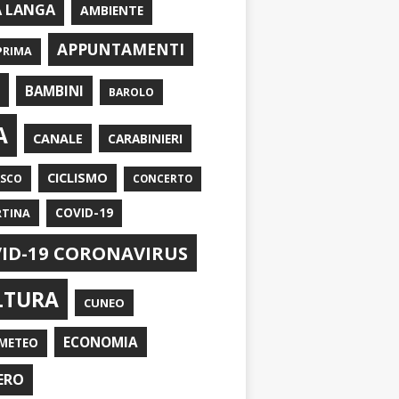
A LANGA
AMBIENTE
APPUNTAMENTI
PRIMA
I
BAMBINI
BAROLO
A
CANALE
CARABINIERI
CICLISMO
ASCO
CONCERTO
RTINA
COVID-19
ID-19 CORONAVIRUS
LTURA
CUNEO
ECONOMIA
METEO
ERO