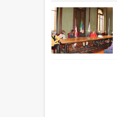
[ 7 Agosto 2026 
non cancellano i
[ 8 Agosto 2026 
visita al grattac
[ 8 Agosto 2026 
[ 8 Agosto 2026 
ALBA
[ 8 Agosto 2026 
San Lorenzo
A