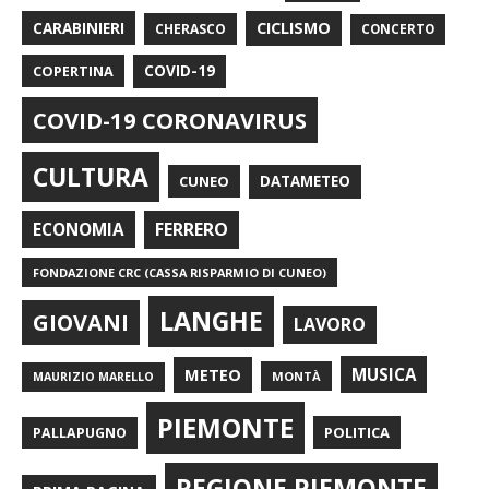
CARABINIERI
CICLISMO
CHERASCO
CONCERTO
COPERTINA
COVID-19
COVID-19 CORONAVIRUS
CULTURA
CUNEO
DATAMETEO
FERRERO
ECONOMIA
FONDAZIONE CRC (CASSA RISPARMIO DI CUNEO)
LANGHE
GIOVANI
LAVORO
METEO
MUSICA
MONTÀ
MAURIZIO MARELLO
PIEMONTE
POLITICA
PALLAPUGNO
REGIONE PIEMONTE