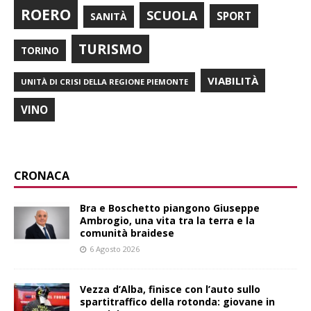
ROERO
SCUOLA
SPORT
SANITÀ
TURISMO
TORINO
VIABILITÀ
UNITÀ DI CRISI DELLA REGIONE PIEMONTE
VINO
CRONACA
Bra e Boschetto piangono Giuseppe
Ambrogio, una vita tra la terra e la
comunità braidese
6 Agosto 2026
Vezza d’Alba, finisce con l’auto sullo
spartitraffico della rotonda: giovane in