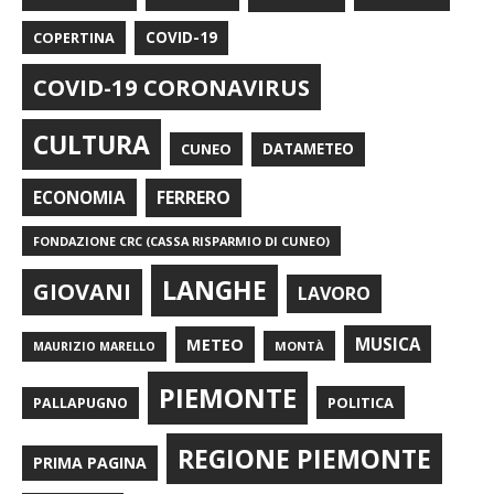
COPERTINA
COVID-19
COVID-19 CORONAVIRUS
CULTURA
CUNEO
DATAMETEO
FERRERO
ECONOMIA
FONDAZIONE CRC (CASSA RISPARMIO DI CUNEO)
LANGHE
GIOVANI
LAVORO
METEO
MUSICA
MONTÀ
MAURIZIO MARELLO
PIEMONTE
POLITICA
PALLAPUGNO
REGIONE PIEMONTE
PRIMA PAGINA