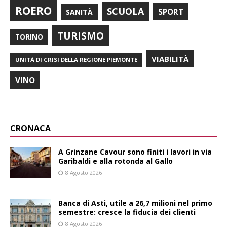
ROERO
SCUOLA
SPORT
SANITÀ
TURISMO
TORINO
VIABILITÀ
UNITÀ DI CRISI DELLA REGIONE PIEMONTE
VINO
CRONACA
A Grinzane Cavour sono finiti i lavori in via
Garibaldi e alla rotonda al Gallo
8 Agosto 2026
Banca di Asti, utile a 26,7 milioni nel primo
semestre: cresce la fiducia dei clienti
8 Agosto 2026