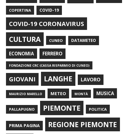
COPERTINA
COVID-19
COVID-19 CORONAVIRUS
CULTURA
CUNEO
DATAMETEO
FERRERO
ECONOMIA
FONDAZIONE CRC (CASSA RISPARMIO DI CUNEO)
LANGHE
GIOVANI
LAVORO
METEO
MUSICA
MONTÀ
MAURIZIO MARELLO
PIEMONTE
POLITICA
PALLAPUGNO
REGIONE PIEMONTE
PRIMA PAGINA