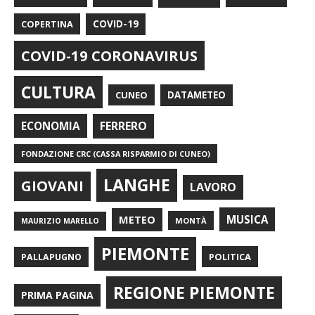
COPERTINA
COVID-19
COVID-19 CORONAVIRUS
CULTURA
CUNEO
DATAMETEO
FERRERO
ECONOMIA
FONDAZIONE CRC (CASSA RISPARMIO DI CUNEO)
LANGHE
GIOVANI
LAVORO
METEO
MUSICA
MONTÀ
MAURIZIO MARELLO
PIEMONTE
POLITICA
PALLAPUGNO
REGIONE PIEMONTE
PRIMA PAGINA