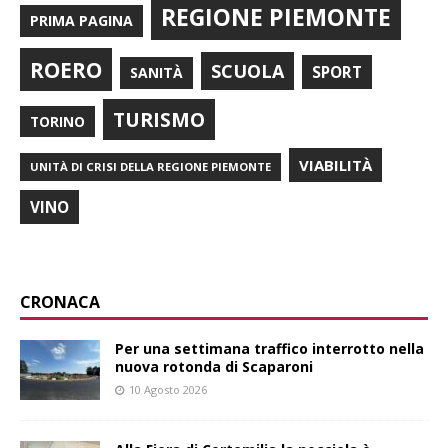
REGIONE PIEMONTE
PRIMA PAGINA
ROERO
SCUOLA
SPORT
SANITÀ
TURISMO
TORINO
VIABILITÀ
UNITÀ DI CRISI DELLA REGIONE PIEMONTE
VINO
CRONACA
Per una settimana traffico interrotto nella
nuova rotonda di Scaparoni
10 Agosto 2026