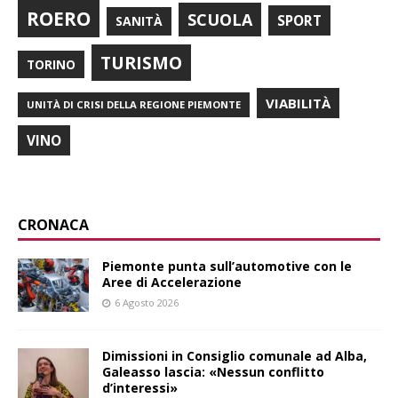
ROERO
SCUOLA
SPORT
SANITÀ
TURISMO
TORINO
VIABILITÀ
UNITÀ DI CRISI DELLA REGIONE PIEMONTE
VINO
CRONACA
Piemonte punta sull’automotive con le
Aree di Accelerazione
6 Agosto 2026
Dimissioni in Consiglio comunale ad Alba,
Galeasso lascia: «Nessun conflitto
d’interessi»