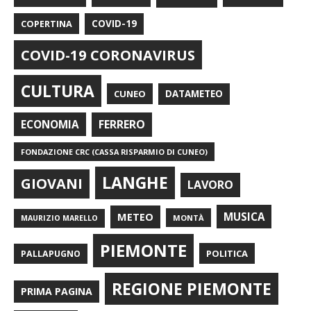
COPERTINA
COVID-19
COVID-19 CORONAVIRUS
CULTURA
CUNEO
DATAMETEO
FERRERO
ECONOMIA
FONDAZIONE CRC (CASSA RISPARMIO DI CUNEO)
LANGHE
GIOVANI
LAVORO
METEO
MUSICA
MONTÀ
MAURIZIO MARELLO
PIEMONTE
POLITICA
PALLAPUGNO
REGIONE PIEMONTE
PRIMA PAGINA