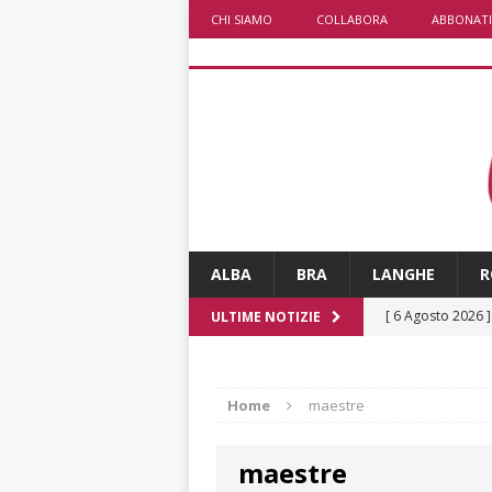
CHI SIAMO
COLLABORA
ABBONATI
ALBA
BRA
LANGHE
R
[ 6 Agosto 2026 
ULTIME NOTIZIE
numero
ALTRE
[ 6 Agosto 2026 
Home
maestre
ALTRE NOTIZI
maestre
[ 6 Agosto 2026 