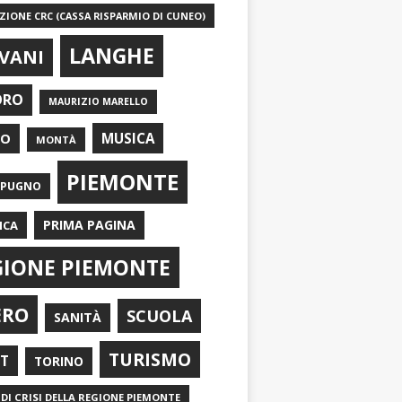
IONE CRC (CASSA RISPARMIO DI CUNEO)
LANGHE
VANI
ORO
MAURIZIO MARELLO
EO
MUSICA
MONTÀ
PIEMONTE
APUGNO
PRIMA PAGINA
ICA
GIONE PIEMONTE
ERO
SCUOLA
SANITÀ
TURISMO
RT
TORINO
DI CRISI DELLA REGIONE PIEMONTE