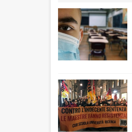
«Nessun conflitto
[ 6 Agosto 2026 
planetario sulla 
[ 6 Agosto 2026 
dell’Alba 7
AL
[ 6 Agosto 2026 
l’edizione 2026
[ 6 Agosto 2026 
terra e la comun
[ 6 Agosto 2026 
rotonda: giovan