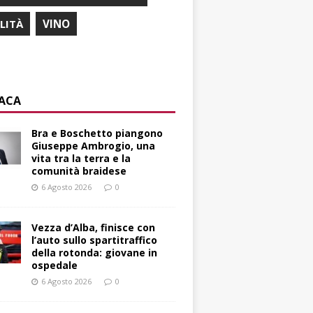
ILITÀ
VINO
ACA
Bra e Boschetto piangono
Giuseppe Ambrogio, una
vita tra la terra e la
comunità braidese
6 Agosto 2026
0
Vezza d’Alba, finisce con
l’auto sullo spartitraffico
della rotonda: giovane in
ospedale
6 Agosto 2026
0