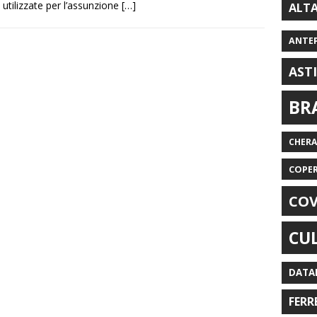
utilizzate per l’assunzione
[…]
ALT
ANTE
AST
BR
CHER
COPE
COV
CU
DATA
FERR