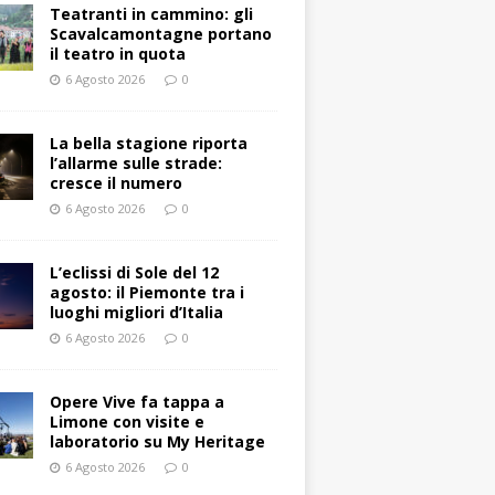
Teatranti in cammino: gli
Scavalcamontagne portano
il teatro in quota
6 Agosto 2026
0
La bella stagione riporta
l’allarme sulle strade:
cresce il numero
6 Agosto 2026
0
L’eclissi di Sole del 12
agosto: il Piemonte tra i
luoghi migliori d’Italia
6 Agosto 2026
0
Opere Vive fa tappa a
Limone con visite e
laboratorio su My Heritage
6 Agosto 2026
0