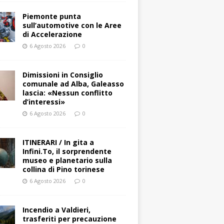
Piemonte punta
sull’automotive con le Aree
di Accelerazione
6 Agosto 2026
0
Dimissioni in Consiglio
comunale ad Alba, Galeasso
lascia: «Nessun conflitto
d’interessi»
6 Agosto 2026
0
ITINERARI / In gita a
Infini.To, il sorprendente
museo e planetario sulla
collina di Pino torinese
6 Agosto 2026
0
Incendio a Valdieri,
trasferiti per precauzione