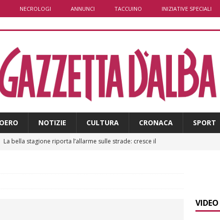
NECROLOGI
ANNUNCI
TACCUINO
INIZIATIVE SPECIALI
OERO
NOTIZIE
CULTURA
CRONACA
SPORT
]
La bella stagione riporta l’allarme sulle strade: cresce il
 NOTIZIE
]
Piemonte punta sull’automotive con le Aree di Accelerazione
E
VIDEO
]
Dimissioni in Consiglio comunale ad Alba, Galeasso lascia: