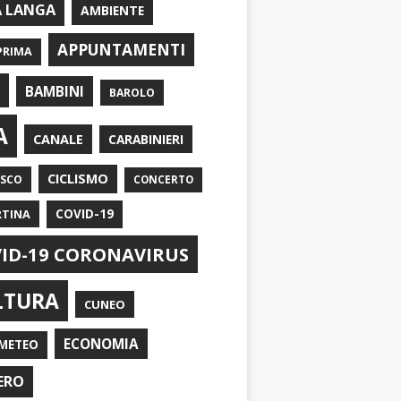
A LANGA
AMBIENTE
APPUNTAMENTI
PRIMA
I
BAMBINI
BAROLO
A
CANALE
CARABINIERI
CICLISMO
ASCO
CONCERTO
RTINA
COVID-19
ID-19 CORONAVIRUS
LTURA
CUNEO
ECONOMIA
METEO
ERO