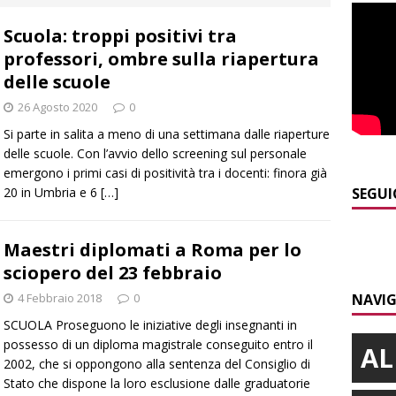
 d’interessi»
ALBA
Scuola: troppi positivi tra
]
ITINERARI / In gita a Infini.To, il sorprendente museo e
professori, ombre sulla riapertura
collina di Pino torinese
ALBA
delle scuole
]
Incendio a Valdieri, trasferiti per precauzione gli scout
26 Agosto 2020
0
BA
Si parte in salita a meno di una settimana dalle riaperture
delle scuole. Con l’avvio dello screening sul personale
]
Palio di Asti, Andrea Calamassi confermato mossiere per
emergono i primi casi di positività tra i docenti: finora già
ALTRE NOTIZIE
20 in Umbria e 6
[…]
SEGUI
]
Bra e Boschetto piangono Giuseppe Ambrogio, una vita tra la
Maestri diplomati a Roma per lo
ità braidese
BRA
sciopero del 23 febbraio
]
Vezza d’Alba, finisce con l’auto sullo spartitraffico della
4 Febbraio 2018
0
NAVIG
e in ospedale
CRONACA
SCUOLA Proseguono le iniziative degli insegnanti in
possesso di un diploma magistrale conseguito entro il
AL
2002, che si oppongono alla sentenza del Consiglio di
Stato che dispone la loro esclusione dalle graduatorie