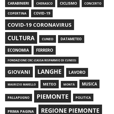
CARABINIERI
CICLISMO
CHERASCO
CONCERTO
COPERTINA
COVID-19
COVID-19 CORONAVIRUS
CULTURA
CUNEO
DATAMETEO
FERRERO
ECONOMIA
FONDAZIONE CRC (CASSA RISPARMIO DI CUNEO)
LANGHE
GIOVANI
LAVORO
METEO
MUSICA
MONTÀ
MAURIZIO MARELLO
PIEMONTE
POLITICA
PALLAPUGNO
REGIONE PIEMONTE
PRIMA PAGINA