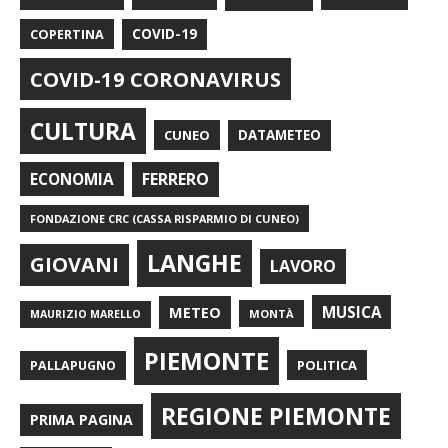
COPERTINA
COVID-19
COVID-19 CORONAVIRUS
CULTURA
CUNEO
DATAMETEO
FERRERO
ECONOMIA
FONDAZIONE CRC (CASSA RISPARMIO DI CUNEO)
LANGHE
GIOVANI
LAVORO
METEO
MUSICA
MONTÀ
MAURIZIO MARELLO
PIEMONTE
POLITICA
PALLAPUGNO
REGIONE PIEMONTE
PRIMA PAGINA