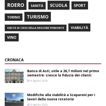
ROERO
SCUOLA
SPORT
SANITÀ
TURISMO
TORINO
VIABILITÀ
UNITÀ DI CRISI DELLA REGIONE PIEMONTE
VINO
CRONACA
Banca di Asti, utile a 26,7 milioni nel primo
semestre: cresce la fiducia dei clienti
8 Agosto 2026
Modifiche alla viabilità a Scaparoni per i
lavori della nuova rotatoria
8 Agosto 2026