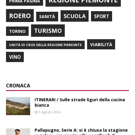
PRIMA PAGINA
ROERO
SCUOLA
SPORT
SANITÀ
TURISMO
TORINO
VIABILITÀ
UNITÀ DI CRISI DELLA REGIONE PIEMONTE
VINO
CRONACA
ITINERARI / Sulle strade liguri della cucina
bianca
9 Agosto 2026
Pallapugno, Serie A: si è chiusa la stagione