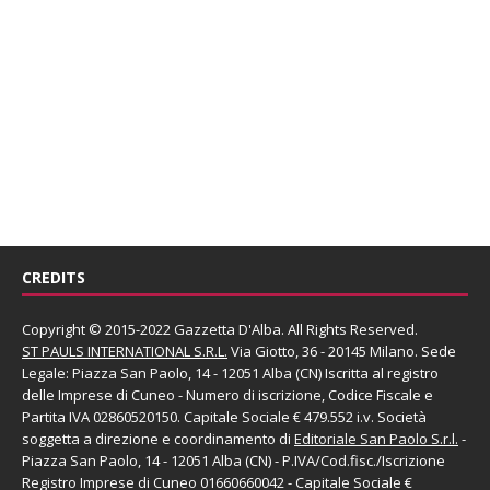
CREDITS
Copyright © 2015-2022 Gazzetta D'Alba. All Rights Reserved.
ST PAULS INTERNATIONAL S.R.L.
Via Giotto, 36 - 20145 Milano. Sede
Legale: Piazza San Paolo, 14 - 12051 Alba (CN) Iscritta al registro
delle Imprese di Cuneo - Numero di iscrizione, Codice Fiscale e
Partita IVA 02860520150. Capitale Sociale € 479.552 i.v. Società
soggetta a direzione e coordinamento di
Editoriale San Paolo
S.r.l.
-
Piazza San Paolo, 14 - 12051 Alba (CN) - P.IVA/Cod.fisc./Iscrizione
Registro Imprese di Cuneo 01660660042 - Capitale Sociale €