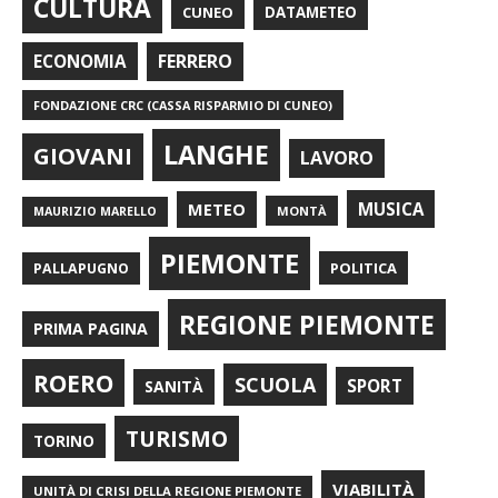
CULTURA
CUNEO
DATAMETEO
FERRERO
ECONOMIA
FONDAZIONE CRC (CASSA RISPARMIO DI CUNEO)
LANGHE
GIOVANI
LAVORO
METEO
MUSICA
MONTÀ
MAURIZIO MARELLO
PIEMONTE
POLITICA
PALLAPUGNO
REGIONE PIEMONTE
PRIMA PAGINA
ROERO
SCUOLA
SPORT
SANITÀ
TURISMO
TORINO
VIABILITÀ
UNITÀ DI CRISI DELLA REGIONE PIEMONTE