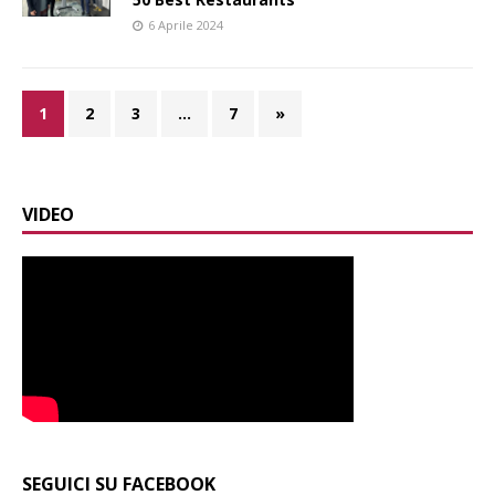
6 Aprile 2024
1
2
3
…
7
»
VIDEO
SEGUICI SU FACEBOOK