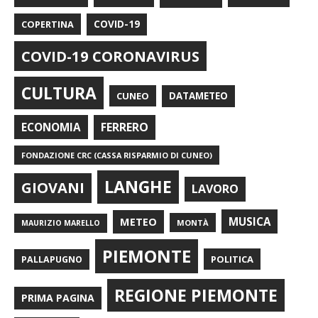
COPERTINA
COVID-19
COVID-19 CORONAVIRUS
CULTURA
CUNEO
DATAMETEO
FERRERO
ECONOMIA
FONDAZIONE CRC (CASSA RISPARMIO DI CUNEO)
LANGHE
GIOVANI
LAVORO
METEO
MUSICA
MONTÀ
MAURIZIO MARELLO
PIEMONTE
POLITICA
PALLAPUGNO
REGIONE PIEMONTE
PRIMA PAGINA