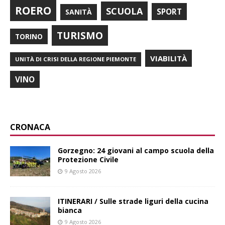
ROERO
SCUOLA
SPORT
SANITÀ
TURISMO
TORINO
VIABILITÀ
UNITÀ DI CRISI DELLA REGIONE PIEMONTE
VINO
CRONACA
Gorzegno: 24 giovani al campo scuola della
Protezione Civile
9 Agosto 2026
ITINERARI / Sulle strade liguri della cucina
bianca
9 Agosto 2026