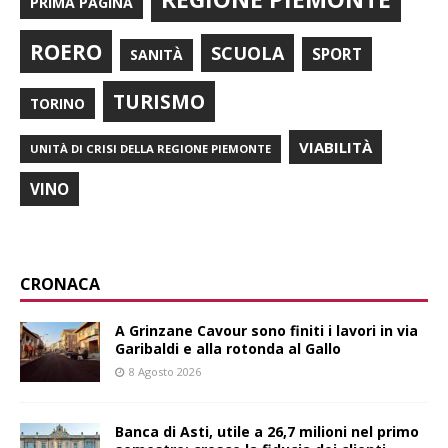
PRIMA PAGINA
ROERO
SCUOLA
SPORT
SANITÀ
TURISMO
TORINO
VIABILITÀ
UNITÀ DI CRISI DELLA REGIONE PIEMONTE
VINO
CRONACA
A Grinzane Cavour sono finiti i lavori in via
Garibaldi e alla rotonda al Gallo
8 Agosto 2026
Banca di Asti, utile a 26,7 milioni nel primo