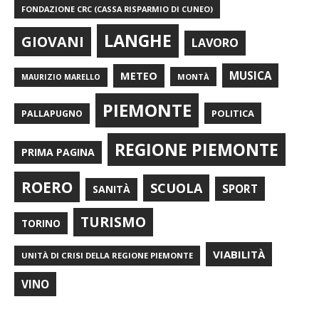
FONDAZIONE CRC (CASSA RISPARMIO DI CUNEO)
LANGHE
GIOVANI
LAVORO
METEO
MUSICA
MONTÀ
MAURIZIO MARELLO
PIEMONTE
POLITICA
PALLAPUGNO
REGIONE PIEMONTE
PRIMA PAGINA
ROERO
SCUOLA
SPORT
SANITÀ
TURISMO
TORINO
VIABILITÀ
UNITÀ DI CRISI DELLA REGIONE PIEMONTE
VINO