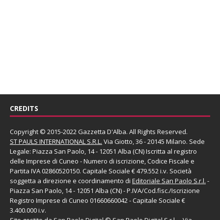
CREDITS
Copyright © 2015-2022 Gazzetta D'Alba. All Rights Reserved.
ST PAULS INTERNATIONAL S.R.L.
Via Giotto, 36 - 20145 Milano. Sede
Legale: Piazza San Paolo, 14 - 12051 Alba (CN) Iscritta al registro
delle Imprese di Cuneo - Numero di iscrizione, Codice Fiscale e
Partita IVA 02860520150. Capitale Sociale € 479.552 i.v. Società
soggetta a direzione e coordinamento di
Editoriale San Paolo
S.r.l.
-
Piazza San Paolo, 14 - 12051 Alba (CN) - P.IVA/Cod.fisc./Iscrizione
Registro Imprese di Cuneo 01660660042 - Capitale Sociale €
3.400.000 i.v.
Sito gestito da
San Paolo Digital
©
San Paolo Digital S.r.l.
, - Via