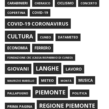
CARABINIERI
CICLISMO
CHERASCO
CONCERTO
COPERTINA
COVID-19
COVID-19 CORONAVIRUS
CULTURA
CUNEO
DATAMETEO
FERRERO
ECONOMIA
FONDAZIONE CRC (CASSA RISPARMIO DI CUNEO)
LANGHE
GIOVANI
LAVORO
METEO
MUSICA
MONTÀ
MAURIZIO MARELLO
PIEMONTE
POLITICA
PALLAPUGNO
REGIONE PIEMONTE
PRIMA PAGINA