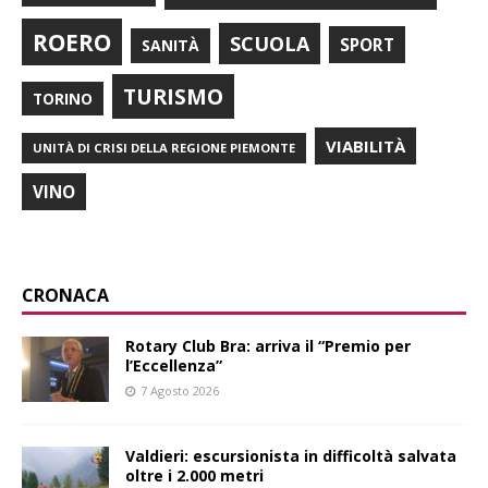
ROERO
SCUOLA
SPORT
SANITÀ
TURISMO
TORINO
VIABILITÀ
UNITÀ DI CRISI DELLA REGIONE PIEMONTE
VINO
CRONACA
Rotary Club Bra: arriva il “Premio per
l’Eccellenza”
7 Agosto 2026
Valdieri: escursionista in difficoltà salvata
oltre i 2.000 metri