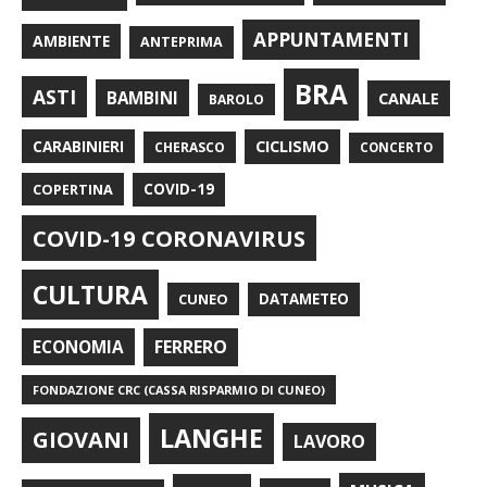
APPUNTAMENTI
AMBIENTE
ANTEPRIMA
BRA
ASTI
BAMBINI
CANALE
BAROLO
CARABINIERI
CICLISMO
CHERASCO
CONCERTO
COPERTINA
COVID-19
COVID-19 CORONAVIRUS
CULTURA
CUNEO
DATAMETEO
FERRERO
ECONOMIA
FONDAZIONE CRC (CASSA RISPARMIO DI CUNEO)
LANGHE
GIOVANI
LAVORO