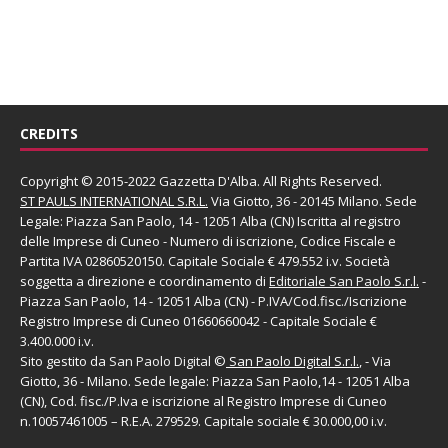
CREDITS
Copyright © 2015-2022 Gazzetta D'Alba. All Rights Reserved.
ST PAULS INTERNATIONAL S.R.L.
Via Giotto, 36 - 20145 Milano. Sede
Legale: Piazza San Paolo, 14 - 12051 Alba (CN) Iscritta al registro
delle Imprese di Cuneo - Numero di iscrizione, Codice Fiscale e
Partita IVA 02860520150. Capitale Sociale € 479.552 i.v. Società
soggetta a direzione e coordinamento di
Editoriale San Paolo
S.r.l.
-
Piazza San Paolo, 14 - 12051 Alba (CN) - P.IVA/Cod.fisc./Iscrizione
Registro Imprese di Cuneo 01660660042 - Capitale Sociale €
3.400.000 i.v.
Sito gestito da
San Paolo Digital
©
San Paolo Digital S.r.l.
, - Via
Giotto, 36 - Milano. Sede legale: Piazza San Paolo,14 - 12051 Alba
(CN), Cod. fisc./P.Iva e iscrizione al Registro Imprese di Cuneo
n.10057461005 – R.E.A. 279529. Capitale sociale € 30.000,00 i.v.