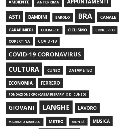
APPUNTAMENTI
AMBIENTE
ANTEPRIMA
BRA
ASTI
BAMBINI
CANALE
BAROLO
CARABINIERI
CICLISMO
CHERASCO
CONCERTO
COPERTINA
COVID-19
COVID-19 CORONAVIRUS
CULTURA
CUNEO
DATAMETEO
FERRERO
ECONOMIA
FONDAZIONE CRC (CASSA RISPARMIO DI CUNEO)
LANGHE
GIOVANI
LAVORO
METEO
MUSICA
MONTÀ
MAURIZIO MARELLO