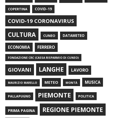
COPERTINA
COVID-19
COVID-19 CORONAVIRUS
CULTURA
CUNEO
DATAMETEO
FERRERO
ECONOMIA
FONDAZIONE CRC (CASSA RISPARMIO DI CUNEO)
LANGHE
GIOVANI
LAVORO
METEO
MUSICA
MONTÀ
MAURIZIO MARELLO
PIEMONTE
POLITICA
PALLAPUGNO
REGIONE PIEMONTE
PRIMA PAGINA