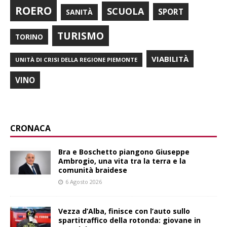
ROERO
SCUOLA
SPORT
SANITÀ
TURISMO
TORINO
VIABILITÀ
UNITÀ DI CRISI DELLA REGIONE PIEMONTE
VINO
CRONACA
Bra e Boschetto piangono Giuseppe
Ambrogio, una vita tra la terra e la
comunità braidese
6 Agosto 2026
Vezza d’Alba, finisce con l’auto sullo
spartitraffico della rotonda: giovane in