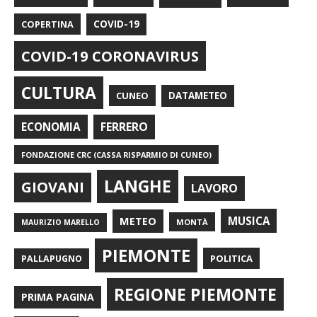
COPERTINA
COVID-19
COVID-19 CORONAVIRUS
CULTURA
CUNEO
DATAMETEO
FERRERO
ECONOMIA
FONDAZIONE CRC (CASSA RISPARMIO DI CUNEO)
LANGHE
GIOVANI
LAVORO
METEO
MUSICA
MONTÀ
MAURIZIO MARELLO
PIEMONTE
POLITICA
PALLAPUGNO
REGIONE PIEMONTE
PRIMA PAGINA