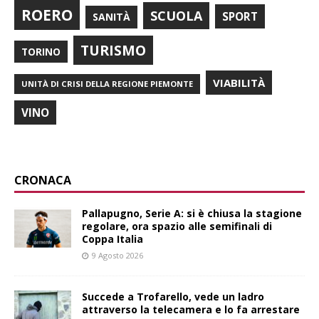
ROERO
SCUOLA
SPORT
SANITÀ
TURISMO
TORINO
VIABILITÀ
UNITÀ DI CRISI DELLA REGIONE PIEMONTE
VINO
CRONACA
Pallapugno, Serie A: si è chiusa la stagione
regolare, ora spazio alle semifinali di
Coppa Italia
9 Agosto 2026
Succede a Trofarello, vede un ladro
attraverso la telecamera e lo fa arrestare