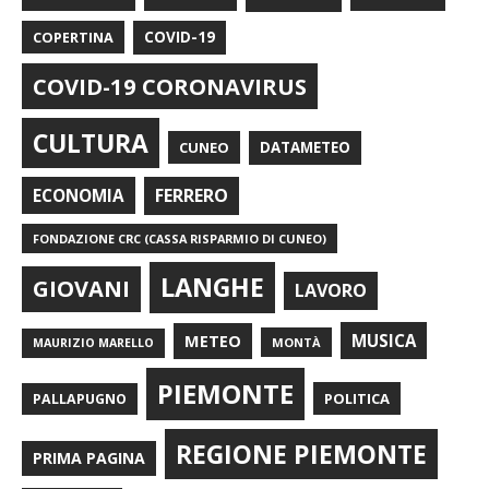
COPERTINA
COVID-19
COVID-19 CORONAVIRUS
CULTURA
CUNEO
DATAMETEO
FERRERO
ECONOMIA
FONDAZIONE CRC (CASSA RISPARMIO DI CUNEO)
LANGHE
GIOVANI
LAVORO
METEO
MUSICA
MONTÀ
MAURIZIO MARELLO
PIEMONTE
POLITICA
PALLAPUGNO
REGIONE PIEMONTE
PRIMA PAGINA