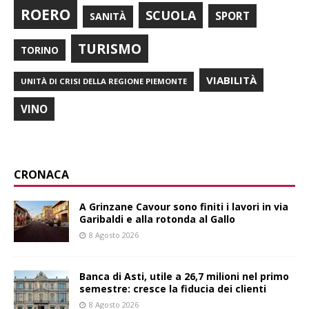
ROERO
SCUOLA
SPORT
SANITÀ
TURISMO
TORINO
VIABILITÀ
UNITÀ DI CRISI DELLA REGIONE PIEMONTE
VINO
CRONACA
A Grinzane Cavour sono finiti i lavori in via
Garibaldi e alla rotonda al Gallo
8 Agosto 2026
Banca di Asti, utile a 26,7 milioni nel primo
semestre: cresce la fiducia dei clienti
8 Agosto 2026