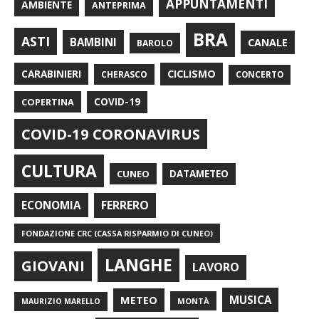
APPUNTAMENTI
AMBIENTE
ANTEPRIMA
BRA
ASTI
BAMBINI
CANALE
BAROLO
CARABINIERI
CICLISMO
CHERASCO
CONCERTO
COPERTINA
COVID-19
COVID-19 CORONAVIRUS
CULTURA
CUNEO
DATAMETEO
FERRERO
ECONOMIA
FONDAZIONE CRC (CASSA RISPARMIO DI CUNEO)
LANGHE
GIOVANI
LAVORO
METEO
MUSICA
MONTÀ
MAURIZIO MARELLO