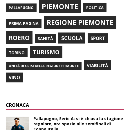
PIEMONTE
POLITICA
PALLAPUGNO
REGIONE PIEMONTE
PRIMA PAGINA
ROERO
SCUOLA
SPORT
SANITÀ
TURISMO
TORINO
VIABILITÀ
UNITÀ DI CRISI DELLA REGIONE PIEMONTE
VINO
CRONACA
Pallapugno, Serie A: si è chiusa la stagione
regolare, ora spazio alle semifinali di
Coppa Italia