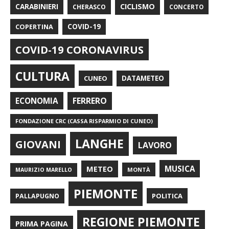
CARABINIERI
CICLISMO
CHERASCO
CONCERTO
COPERTINA
COVID-19
COVID-19 CORONAVIRUS
CULTURA
CUNEO
DATAMETEO
FERRERO
ECONOMIA
FONDAZIONE CRC (CASSA RISPARMIO DI CUNEO)
LANGHE
GIOVANI
LAVORO
METEO
MUSICA
MONTÀ
MAURIZIO MARELLO
PIEMONTE
POLITICA
PALLAPUGNO
REGIONE PIEMONTE
PRIMA PAGINA