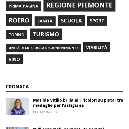
REGIONE PIEMONTE
PRIMA PAGINA
ROERO
SCUOLA
SPORT
SANITÀ
TURISMO
TORINO
VIABILITÀ
UNITÀ DI CRISI DELLA REGIONE PIEMONTE
VINO
CRONACA
Matilde Vitillo brilla ai Tricolori su pista: tre
medaglie per l’astigiana
6 Agosto 2026