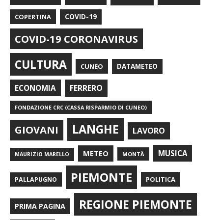
COPERTINA
COVID-19
COVID-19 CORONAVIRUS
CULTURA
CUNEO
DATAMETEO
FERRERO
ECONOMIA
FONDAZIONE CRC (CASSA RISPARMIO DI CUNEO)
LANGHE
GIOVANI
LAVORO
METEO
MUSICA
MONTÀ
MAURIZIO MARELLO
PIEMONTE
POLITICA
PALLAPUGNO
REGIONE PIEMONTE
PRIMA PAGINA