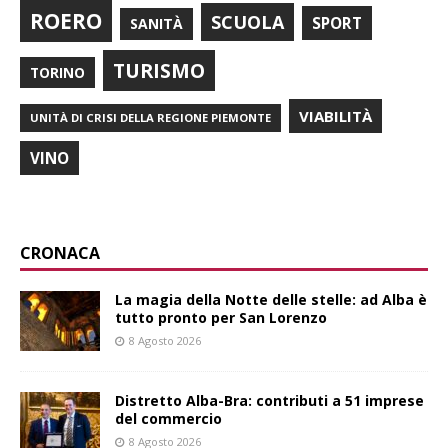
ROERO
SCUOLA
SPORT
SANITÀ
TURISMO
TORINO
VIABILITÀ
UNITÀ DI CRISI DELLA REGIONE PIEMONTE
VINO
CRONACA
La magia della Notte delle stelle: ad Alba è
tutto pronto per San Lorenzo
8 Agosto 2026
Distretto Alba-Bra: contributi a 51 imprese
del commercio
8 Agosto 2026