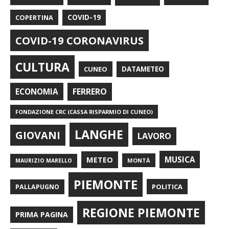
COPERTINA
COVID-19
COVID-19 CORONAVIRUS
CULTURA
CUNEO
DATAMETEO
FERRERO
ECONOMIA
FONDAZIONE CRC (CASSA RISPARMIO DI CUNEO)
LANGHE
GIOVANI
LAVORO
METEO
MUSICA
MONTÀ
MAURIZIO MARELLO
PIEMONTE
POLITICA
PALLAPUGNO
REGIONE PIEMONTE
PRIMA PAGINA