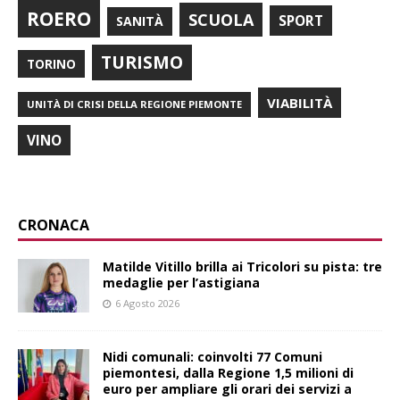
ROERO
SCUOLA
SPORT
SANITÀ
TURISMO
TORINO
VIABILITÀ
UNITÀ DI CRISI DELLA REGIONE PIEMONTE
VINO
CRONACA
Matilde Vitillo brilla ai Tricolori su pista: tre
medaglie per l’astigiana
6 Agosto 2026
Nidi comunali: coinvolti 77 Comuni
piemontesi, dalla Regione 1,5 milioni di
euro per ampliare gli orari dei servizi a