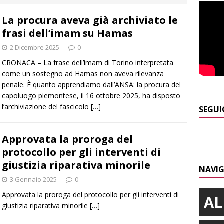
]
Modifiche alla viabilità a Scaparoni per i lavori della nuova
La procura aveva già archiviato le
A
frasi dell’imam su Hamas
]
ITINERARI / Trenta chilometri su due ruote lungo il Belbo
2 Dicembre 2025
0
CRONACA – La frase dell’imam di Torino interpretata
]
Cuneo, stretta della Polizia: controlli, denunce e lotta al
come un sostegno ad Hamas non aveva rilevanza
penale. È quanto apprendiamo dall’ANSA: la procura del
NACA
capoluogo piemontese, il 16 ottobre 2025, ha disposto
l’archiviazione del fascicolo
[…]
]
La festa di San Rocco dimostra che Santo Stefano Belbo è un
SEGUI
ANGHE
Approvata la proroga del
]
Succede a Trofarello, vede un ladro attraverso la telecamera e
protocollo per gli interventi di
CRONACA
giustizia riparativa minorile
NAVIG
3 Gennaio 2025
0
Approvata la proroga del protocollo per gli interventi di
AL
giustizia riparativa minorile
[…]