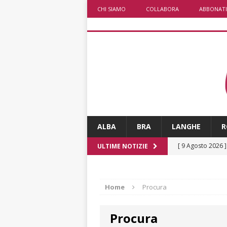
CHI SIAMO
COLLABORA
ABBONATI
ALBA
BRA
LANGHE
R
[ 9 Agosto 2026 
ULTIME NOTIZIE
[ 8 Agosto 2026 
rotonda al Gallo
Home
Procura
[ 8 Agosto 2026 
Procura
fiducia dei client