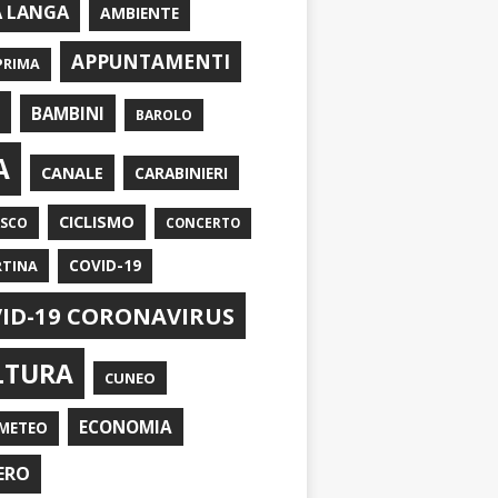
A LANGA
AMBIENTE
APPUNTAMENTI
PRIMA
I
BAMBINI
BAROLO
A
CANALE
CARABINIERI
CICLISMO
ASCO
CONCERTO
RTINA
COVID-19
ID-19 CORONAVIRUS
LTURA
CUNEO
ECONOMIA
METEO
ERO