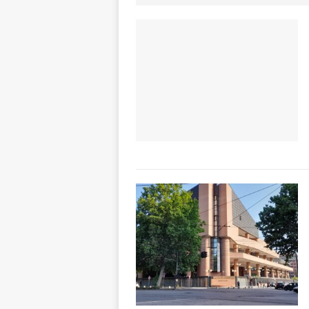
[ 8 Agosto 2026 
rotatoria
ALB
[ 8 Agosto 2026 
LANGHE
[ 8 Agosto 2026 
degrado
CRO
[ 8 Agosto 2026 
paese attivo
L
[ 9 Agosto 2026 
lo fa arrestare