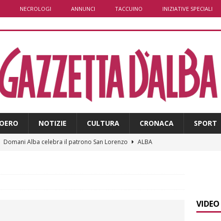
NECROLOGI
ANNUNCI
TACCUINO
INIZIATIVE SPECIALI
OERO
NOTIZIE
CULTURA
CRONACA
SPORT
]
Domani Alba celebra il patrono San Lorenzo
ALBA
]
A Grinzane Cavour sono finiti i lavori in via Garibaldi e alla
ALBA
]
Banca di Asti, utile a 26,7 milioni nel primo semestre: cresce la
VIDEO
i
ALTRE NOTIZIE