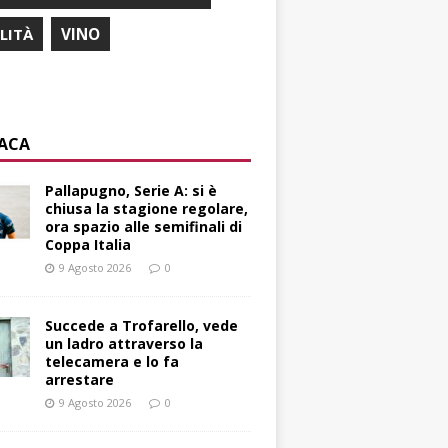
ILITÀ
VINO
ACA
Pallapugno, Serie A: si è
chiusa la stagione regolare,
ora spazio alle semifinali di
Coppa Italia
9 Agosto 2026
0
Succede a Trofarello, vede
un ladro attraverso la
telecamera e lo fa
arrestare
9 Agosto 2026
0