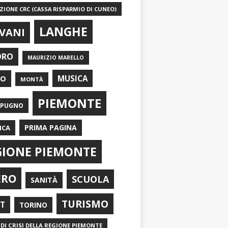
IONE CRC (CASSA RISPARMIO DI CUNEO)
LANGHE
VANI
ORO
MAURIZIO MARELLO
EO
MUSICA
MONTÀ
PIEMONTE
APUGNO
PRIMA PAGINA
ICA
GIONE PIEMONTE
ERO
SCUOLA
SANITÀ
TURISMO
RT
TORINO
DI CRISI DELLA REGIONE PIEMONTE