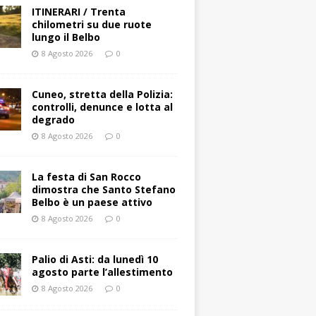
ITINERARI / Trenta
chilometri su due ruote
lungo il Belbo
8 Agosto 2026
0
Cuneo, stretta della Polizia:
controlli, denunce e lotta al
degrado
8 Agosto 2026
0
La festa di San Rocco
dimostra che Santo Stefano
Belbo è un paese attivo
8 Agosto 2026
0
Palio di Asti: da lunedì 10
agosto parte l’allestimento
8 Agosto 2026
0