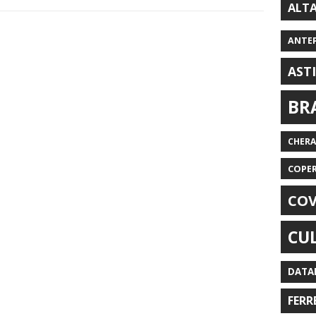
ALT
ANTE
AST
BR
CHER
COPE
COV
CU
DATA
FERR