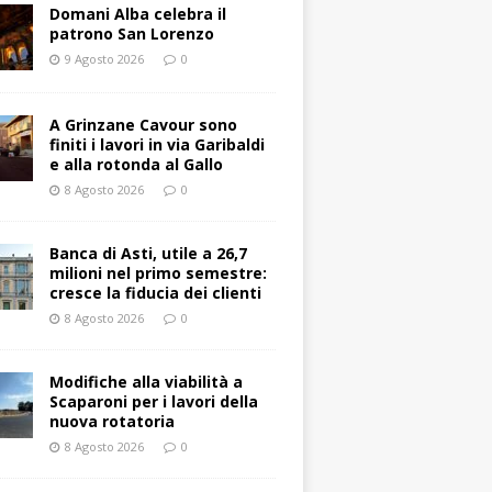
Domani Alba celebra il
patrono San Lorenzo
9 Agosto 2026
0
A Grinzane Cavour sono
finiti i lavori in via Garibaldi
e alla rotonda al Gallo
8 Agosto 2026
0
Banca di Asti, utile a 26,7
milioni nel primo semestre:
cresce la fiducia dei clienti
8 Agosto 2026
0
Modifiche alla viabilità a
Scaparoni per i lavori della
nuova rotatoria
8 Agosto 2026
0