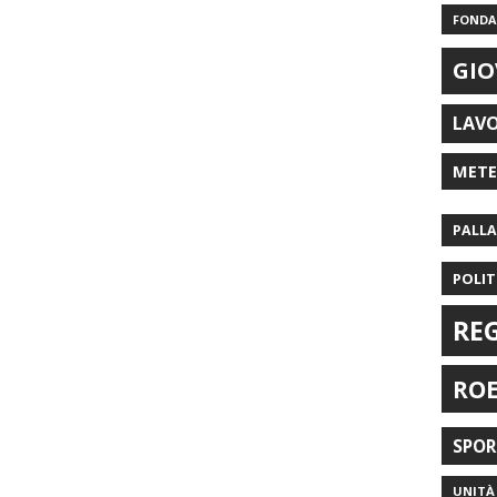
FONDAZ
GIO
LAV
MET
PALL
POLIT
RE
RO
SPO
UNITÀ 