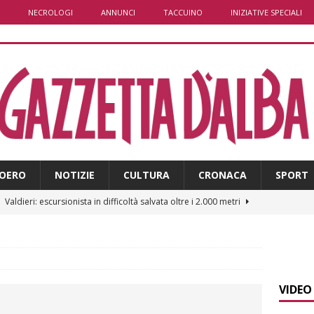
NECROLOGI
ANNUNCI
TACCUINO
INIZIATIVE SPECIALI
OERO
NOTIZIE
CULTURA
CRONACA
SPORT
]
Valdieri: escursionista in difficoltà salvata oltre i 2.000 metri
]
Caso Galeasso in Comune ad Alba, per la Lega le dimissioni
l problema politico
ALBA
VIDEO
]
ITINERARI / La ciclabile del Ponente ligure sui vecchi binari