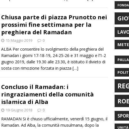
FONDAZ
Chiusa parte di piazza Prunotto nei
GIO
prossimi fine settimana per la
preghiera del Ramadan
LAV
15 Maggio 2019
0
MET
ALBA Per consentire lo svolgimento della preghiera del
Ramadan i giorni 17-18-19, 24-25-26 e 31 maggio e l’1-2
PALL
giugno 2019, dalle 19.30 alle 23.30, è istituito il divieto di
sosta con rimozione forzata in piazza
[…]
POLIT
RE
Concluso il Ramadan: i
ringraziamenti della comunità
RO
islamica di Alba
19 Giugno 2018
0
SPO
RAMADAN Si è chiuso ufficialmente, venerdì 15 giugno, il
Ramadan. Ad Alba, la comunità musulmana, dopo la
UNITÀ 