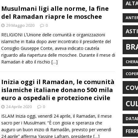
ALT
Musulmani ligi alle norme, la fine
del Ramadan riapre le moschee
ANTE
29 Maggio 2020
0
AST
RELIGIONI L’Unione delle comunità e organizzazioni
islamiche in Italia dopo aver incontrato il presidente del
BR
Consiglio Giuseppe Conte, aveva indicato cautela
riguardo alla riapertura delle moschee. Durante il mese di
Ramadan è alto il rischio
[…]
CHER
COPE
Inizia oggi il Ramadan, le comunità
COV
islamiche italiane donano 500 mila
euro a ospedali e protezione civile
CU
24 Aprile 2020
0
ISLAM Inizia oggi, venerdì 24 aprile, il Ramadan, il mese
DATA
sacro per i Musulmani. “È con gioia e speranza che
auguro un buon inizio di Ramadân, previsto per venerdì
FERR
24 aprile” afferma Yassine Lafram, presidente
[…]