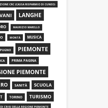
IONE CRC (CASSA RISPARMIO DI CUNEO)
LANGHE
VANI
ORO
MAURIZIO MARELLO
EO
MUSICA
MONTÀ
PIEMONTE
APUGNO
PRIMA PAGINA
ICA
GIONE PIEMONTE
ERO
SCUOLA
SANITÀ
TURISMO
RT
TORINO
DI CRISI DELLA REGIONE PIEMONTE