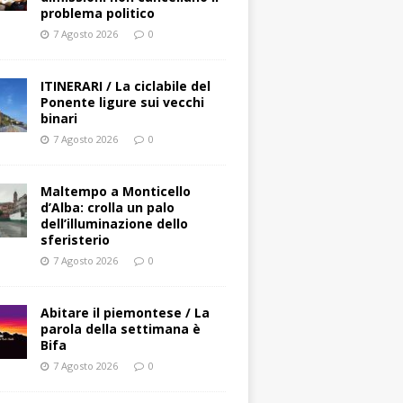
problema politico
7 Agosto 2026
0
ITINERARI / La ciclabile del
Ponente ligure sui vecchi
binari
7 Agosto 2026
0
Maltempo a Monticello
d’Alba: crolla un palo
dell’illuminazione dello
sferisterio
7 Agosto 2026
0
Abitare il piemontese / La
parola della settimana è
Bifa
7 Agosto 2026
0