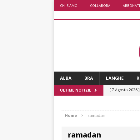
CHI SIAMO
COLLABORA
ABBONATI
ALBA
BRA
LANGHE
R
[ 7 Agosto 2026 
ULTIME NOTIZIE
CRONACA
[ 7 Agosto 2026 
Home
ramadan
non cancellano i
ramadan
[ 7 Agosto 2026 