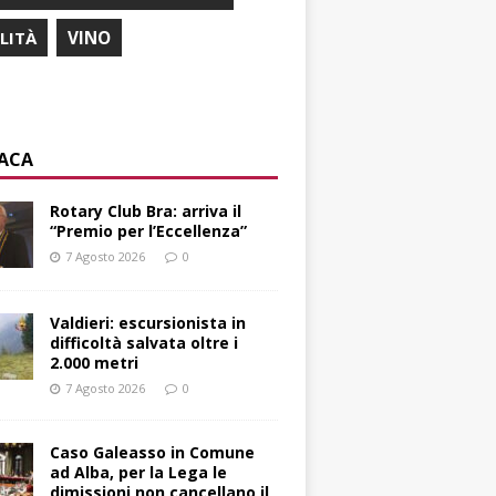
ILITÀ
VINO
ACA
Rotary Club Bra: arriva il
“Premio per l’Eccellenza”
7 Agosto 2026
0
Valdieri: escursionista in
difficoltà salvata oltre i
2.000 metri
7 Agosto 2026
0
Caso Galeasso in Comune
ad Alba, per la Lega le
dimissioni non cancellano il