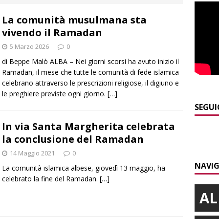
La comunità musulmana sta
]
Maltempo a Monticello d’Alba: crolla un palo dell’illuminazione
vivendo il Ramadan
PRIMO PIANO
5 Marzo 2026
0
]
Abitare il piemontese / La parola della settimana è Bifa
di Beppe Malò ALBA – Nei giorni scorsi ha avuto inizio il
Ramadan, il mese che tutte le comunità di fede islamica
celebrano attraverso le prescrizioni religiose, il digiuno e
]
Alba: lunedì 10 agosto tornano le “Notti del vino”
ALBA
le preghiere previste ogni giorno.
[…]
]
Dal 13 al 16 agosto a Priocca c’è la Sagra della costata di
SEGUI
PIANO
In via Santa Margherita celebrata
la conclusione del Ramadan
]
Rotary Club Bra: arriva il “Premio per l’Eccellenza”
BRA
14 Maggio 2021
0
NAVIG
La comunità islamica albese, giovedì 13 maggio, ha
celebrato la fine del Ramadan.
[…]
AL