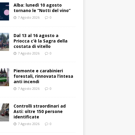
Alba: lunedì 10 agosto
tornano le “Notti del vino”
7 Agosto 2026
0
Dal 13 al 16 agosto a
Priocca c’è la Sagra della
costata di vitello
7 Agosto 2026
0
Piemonte e carabinieri
forestali, rinnovata l’intesa
anti incendi
7 Agosto 2026
0
Controlli straordinari ad
Asti: oltre 150 persone
identificate
7 Agosto 2026
0