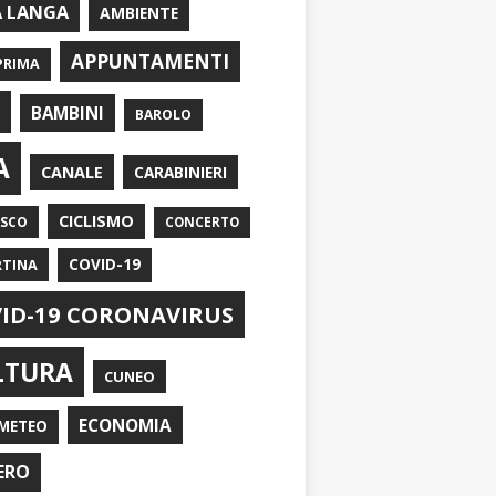
A LANGA
AMBIENTE
APPUNTAMENTI
PRIMA
I
BAMBINI
BAROLO
A
CANALE
CARABINIERI
CICLISMO
ASCO
CONCERTO
RTINA
COVID-19
ID-19 CORONAVIRUS
LTURA
CUNEO
ECONOMIA
METEO
ERO