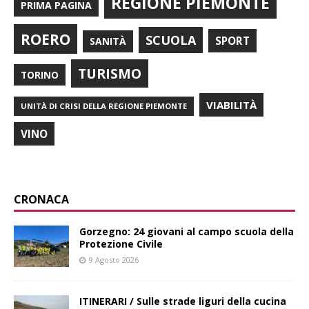
REGIONE PIEMONTE
PRIMA PAGINA
ROERO
SCUOLA
SPORT
SANITÀ
TURISMO
TORINO
VIABILITÀ
UNITÀ DI CRISI DELLA REGIONE PIEMONTE
VINO
CRONACA
Gorzegno: 24 giovani al campo scuola della
Protezione Civile
9 Agosto 2026
ITINERARI / Sulle strade liguri della cucina