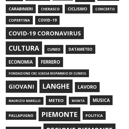
CARABINIERI
CICLISMO
CHERASCO
CONCERTO
COPERTINA
COVID-19
COVID-19 CORONAVIRUS
CULTURA
CUNEO
DATAMETEO
FERRERO
ECONOMIA
FONDAZIONE CRC (CASSA RISPARMIO DI CUNEO)
LANGHE
GIOVANI
LAVORO
METEO
MUSICA
MONTÀ
MAURIZIO MARELLO
PIEMONTE
POLITICA
PALLAPUGNO