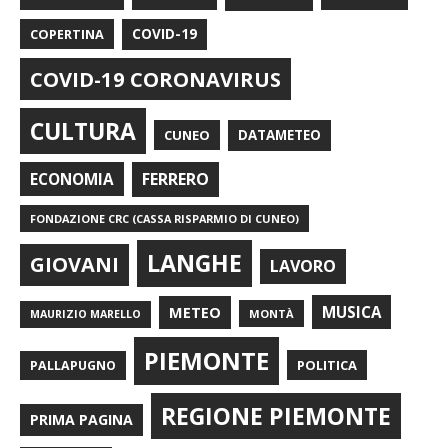
COPERTINA
COVID-19
COVID-19 CORONAVIRUS
CULTURA
CUNEO
DATAMETEO
FERRERO
ECONOMIA
FONDAZIONE CRC (CASSA RISPARMIO DI CUNEO)
LANGHE
GIOVANI
LAVORO
METEO
MUSICA
MONTÀ
MAURIZIO MARELLO
PIEMONTE
POLITICA
PALLAPUGNO
REGIONE PIEMONTE
PRIMA PAGINA