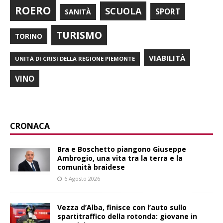
ROERO
SCUOLA
SPORT
SANITÀ
TURISMO
TORINO
VIABILITÀ
UNITÀ DI CRISI DELLA REGIONE PIEMONTE
VINO
CRONACA
Bra e Boschetto piangono Giuseppe
Ambrogio, una vita tra la terra e la
comunità braidese
6 Agosto 2026
Vezza d’Alba, finisce con l’auto sullo
spartitraffico della rotonda: giovane in