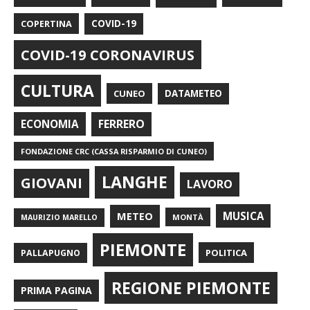
COPERTINA
COVID-19
COVID-19 CORONAVIRUS
CULTURA
CUNEO
DATAMETEO
FERRERO
ECONOMIA
FONDAZIONE CRC (CASSA RISPARMIO DI CUNEO)
LANGHE
GIOVANI
LAVORO
METEO
MUSICA
MONTÀ
MAURIZIO MARELLO
PIEMONTE
POLITICA
PALLAPUGNO
REGIONE PIEMONTE
PRIMA PAGINA