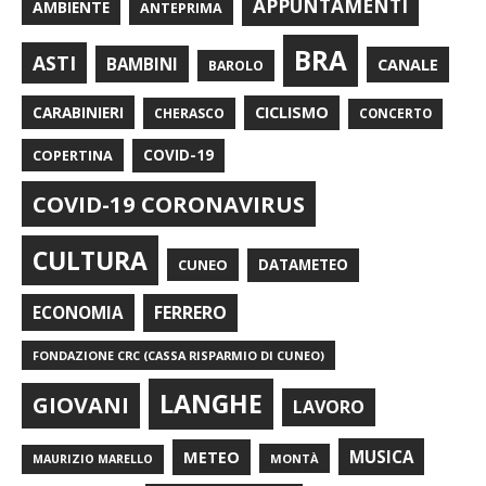
APPUNTAMENTI
AMBIENTE
ANTEPRIMA
BRA
ASTI
BAMBINI
CANALE
BAROLO
CARABINIERI
CICLISMO
CHERASCO
CONCERTO
COPERTINA
COVID-19
COVID-19 CORONAVIRUS
CULTURA
CUNEO
DATAMETEO
FERRERO
ECONOMIA
FONDAZIONE CRC (CASSA RISPARMIO DI CUNEO)
LANGHE
GIOVANI
LAVORO
METEO
MUSICA
MONTÀ
MAURIZIO MARELLO