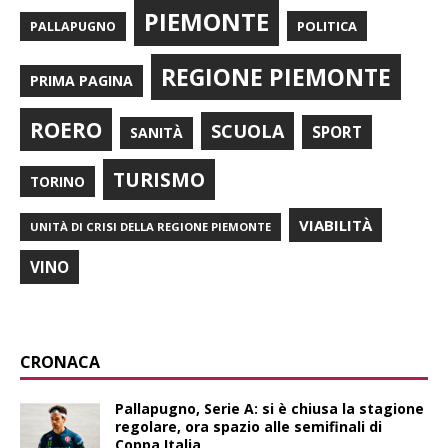
PIEMONTE
POLITICA
PALLAPUGNO
REGIONE PIEMONTE
PRIMA PAGINA
ROERO
SCUOLA
SPORT
SANITÀ
TURISMO
TORINO
VIABILITÀ
UNITÀ DI CRISI DELLA REGIONE PIEMONTE
VINO
CRONACA
Pallapugno, Serie A: si è chiusa la stagione
regolare, ora spazio alle semifinali di
Coppa Italia