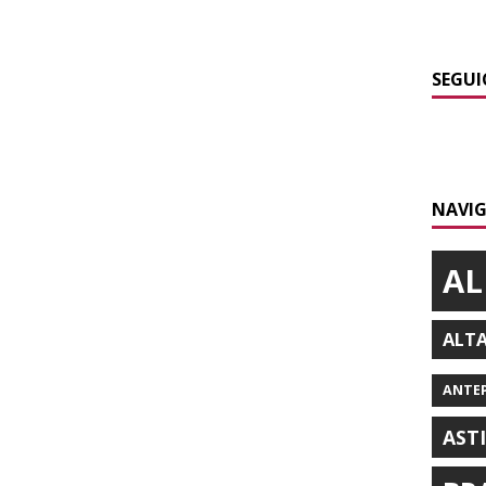
SEGUI
NAVIG
AL
ALT
ANTE
AST