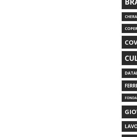
BR
CHER
COPE
COV
CU
DATA
FERR
FONDAZ
GIO
LAV