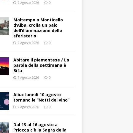
7 Agosto 2026
0
Maltempo a Monticello
d’Alba: crolla un palo
dell’illuminazione dello
sferisterio
7 Agosto 2026
0
Abitare il piemontese / La
parola della settimana è
Bifa
7 Agosto 2026
0
Alba: lunedì 10 agosto
tornano le “Notti del vino”
7 Agosto 2026
0
Dal 13 al 16 agosto a
Priocca c’è la Sagra della