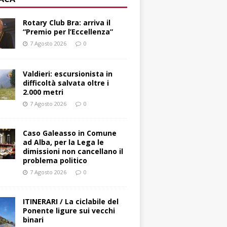
Rotary Club Bra: arriva il
“Premio per l’Eccellenza”
7 Agosto 2026
0
Valdieri: escursionista in
difficoltà salvata oltre i
2.000 metri
7 Agosto 2026
0
Caso Galeasso in Comune
ad Alba, per la Lega le
dimissioni non cancellano il
problema politico
7 Agosto 2026
0
ITINERARI / La ciclabile del
Ponente ligure sui vecchi
binari