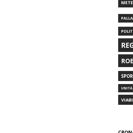
MET
PALL
POLIT
RE
RO
SPO
UNITÀ 
VIAB
CRON