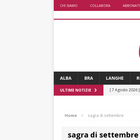
CHI SIAMO
COLLABORA
ABBONATI
ALBA
BRA
LANGHE
R
[ 7 Agosto 2026 
ULTIME NOTIZIE
vitello
PRIMO 
[ 7 Agosto 2026 
Home
sagra di settembre
[ 7 Agosto 2026 
sagra di settembre
CRONACA