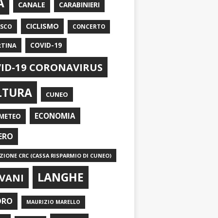
A
CANALE
CARABINIERI
CICLISMO
ASCO
CONCERTO
RTINA
COVID-19
ID-19 CORONAVIRUS
LTURA
CUNEO
ECONOMIA
METEO
ERO
IONE CRC (CASSA RISPARMIO DI CUNEO)
LANGHE
VANI
ORO
MAURIZIO MARELLO