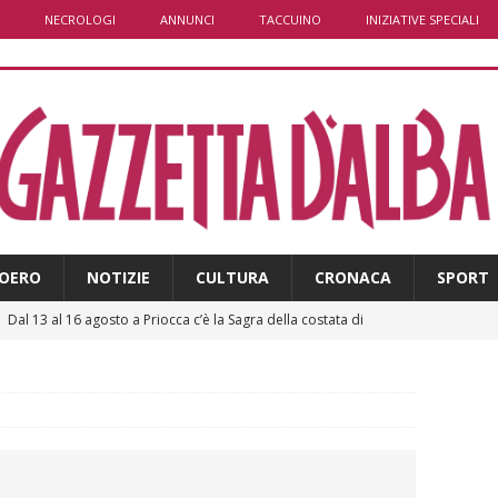
NECROLOGI
ANNUNCI
TACCUINO
INIZIATIVE SPECIALI
OERO
NOTIZIE
CULTURA
CRONACA
SPORT
]
Dal 13 al 16 agosto a Priocca c’è la Sagra della costata di
PIANO
]
Rotary Club Bra: arriva il “Premio per l’Eccellenza”
BRA
]
Valdieri: escursionista in difficoltà salvata oltre i 2.000 metri