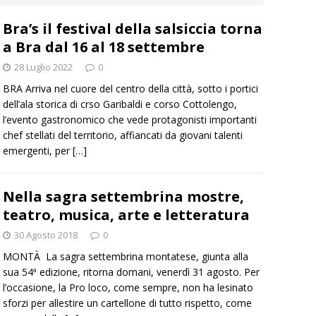
]
Caso Galeasso in Comune ad Alba, per la Lega le dimissioni
Bra’s il festival della salsiccia torna
l problema politico
ALBA
a Bra dal 16 al 18 settembre
]
ITINERARI / La ciclabile del Ponente ligure sui vecchi binari
28 Luglio 2022
0
BRA Arriva nel cuore del centro della città, sotto i portici
]
Maltempo a Monticello d’Alba: crolla un palo dell’illuminazione
dell’ala storica di crso Garibaldi e corso Cottolengo,
l’evento gastronomico che vede protagonisti importanti
PRIMO PIANO
chef stellati del territorio, affiancati da giovani talenti
emergenti, per
[…]
]
Abitare il piemontese / La parola della settimana è Bifa
Nella sagra settembrina mostre,
]
Alba: lunedì 10 agosto tornano le “Notti del vino”
ALBA
teatro, musica, arte e letteratura
30 Agosto 2018
0
MONTÀ La sagra settembrina montatese, giunta alla
sua 54ª edizione, ritorna domani, venerdì 31 agosto. Per
l’occasione, la Pro loco, come sempre, non ha lesinato
sforzi per allestire un cartellone di tutto rispetto, come