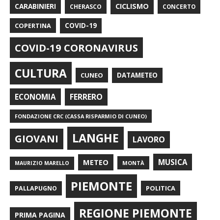
CARABINIERI
CICLISMO
CHERASCO
CONCERTO
COPERTINA
COVID-19
COVID-19 CORONAVIRUS
CULTURA
CUNEO
DATAMETEO
FERRERO
ECONOMIA
FONDAZIONE CRC (CASSA RISPARMIO DI CUNEO)
LANGHE
GIOVANI
LAVORO
METEO
MUSICA
MONTÀ
MAURIZIO MARELLO
PIEMONTE
POLITICA
PALLAPUGNO
REGIONE PIEMONTE
PRIMA PAGINA