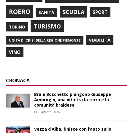
ROERO
SCUOLA
SPORT
SANITÀ
TURISMO
TORINO
VIABILITÀ
UNITÀ DI CRISI DELLA REGIONE PIEMONTE
VINO
CRONACA
Bra e Boschetto piangono Giuseppe
Ambrogio, una vita tra la terra e la
comunità braidese
6 Agosto 2026
Vezza d’Alba, finisce con l’auto sullo