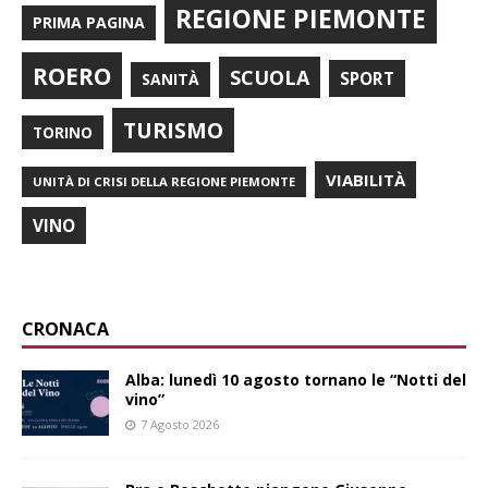
REGIONE PIEMONTE
PRIMA PAGINA
ROERO
SCUOLA
SPORT
SANITÀ
TURISMO
TORINO
VIABILITÀ
UNITÀ DI CRISI DELLA REGIONE PIEMONTE
VINO
CRONACA
Alba: lunedì 10 agosto tornano le “Notti del
vino”
7 Agosto 2026