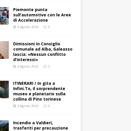
Piemonte punta
sull’automotive con le Aree
di Accelerazione
6 Agosto 2026
0
Dimissioni in Consiglio
comunale ad Alba, Galeasso
lascia: «Nessun conflitto
d’interessi»
6 Agosto 2026
0
ITINERARI / In gita a
Infini.To, il sorprendente
museo e planetario sulla
collina di Pino torinese
6 Agosto 2026
0
Incendio a Valdieri,
trasferiti per precauzione