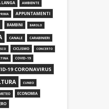
A LANGA
AMBIENTE
APPUNTAMENTI
PRIMA
I
BAMBINI
BAROLO
A
CANALE
CARABINIERI
CICLISMO
ASCO
CONCERTO
RTINA
COVID-19
ID-19 CORONAVIRUS
LTURA
CUNEO
ECONOMIA
METEO
ERO