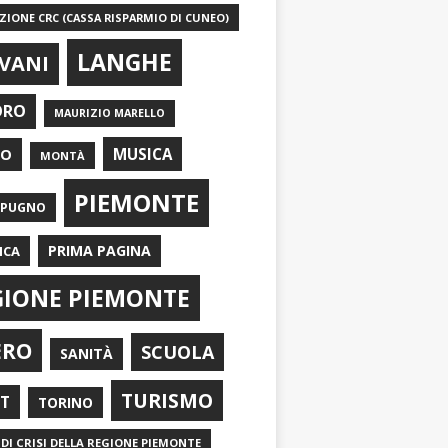
IONE CRC (CASSA RISPARMIO DI CUNEO)
LANGHE
VANI
ORO
MAURIZIO MARELLO
EO
MUSICA
MONTÀ
PIEMONTE
APUGNO
PRIMA PAGINA
ICA
GIONE PIEMONTE
ERO
SCUOLA
SANITÀ
TURISMO
RT
TORINO
DI CRISI DELLA REGIONE PIEMONTE