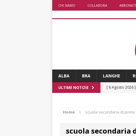
CHI SIAMO
COLLABORA
ABBONATI
ALBA
BRA
LANGHE
R
[ 6 Agosto 2026 
ULTIME NOTIZIE
rotonda: giovan
[ 6 Agosto 2026 
Home
scuola secondaria di primo
numero
ALTRE
scuola secondaria 
[ 6 Agosto 2026 