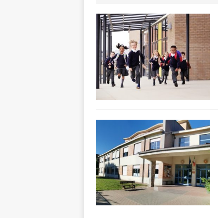
ALTRE NOTIZI
[ 6 Agosto 2026 
«Nessun conflitto
[ 6 Agosto 2026 
planetario sulla 
[ 6 Agosto 2026 
dell’Alba 7
AL
[ 6 Agosto 2026 
l’edizione 2026
[ 6 Agosto 2026 
terra e la comun