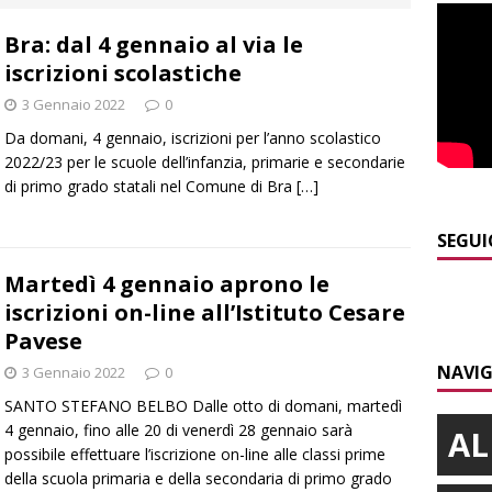
E
Bra: dal 4 gennaio al via le
]
Dimissioni in Consiglio comunale ad Alba, Galeasso lascia:
iscrizioni scolastiche
 d’interessi»
ALBA
3 Gennaio 2022
0
]
ITINERARI / In gita a Infini.To, il sorprendente museo e
Da domani, 4 gennaio, iscrizioni per l’anno scolastico
collina di Pino torinese
ALBA
2022/23 per le scuole dell’infanzia, primarie e secondarie
di primo grado statali nel Comune di Bra
[…]
]
Incendio a Valdieri, trasferiti per precauzione gli scout
BA
SEGUI
]
Palio di Asti, Andrea Calamassi confermato mossiere per
Martedì 4 gennaio aprono le
iscrizioni on-line all’Istituto Cesare
ALTRE NOTIZIE
Pavese
]
Bra e Boschetto piangono Giuseppe Ambrogio, una vita tra la
NAVIG
3 Gennaio 2022
0
ità braidese
BRA
SANTO STEFANO BELBO Dalle otto di domani, martedì
4 gennaio, fino alle 20 di venerdì 28 gennaio sarà
AL
possibile effettuare l’iscrizione on-line alle classi prime
della scuola primaria e della secondaria di primo grado