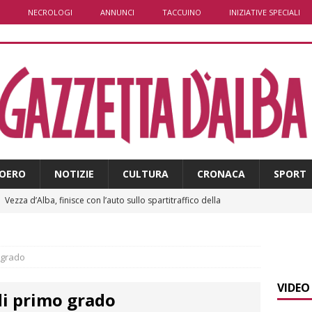
NECROLOGI
ANNUNCI
TACCUINO
INIZIATIVE SPECIALI
OERO
NOTIZIE
CULTURA
CRONACA
SPORT
]
Vezza d’Alba, finisce con l’auto sullo spartitraffico della
e in ospedale
CRONACA
]
La bella stagione riporta l’allarme sulle strade: cresce il
 grado
 NOTIZIE
VIDEO
di primo grado
]
Piemonte punta sull’automotive con le Aree di Accelerazione