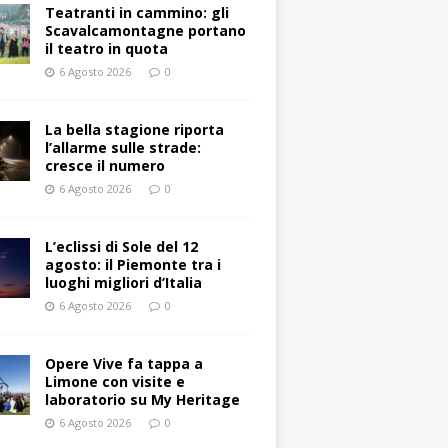
Teatranti in cammino: gli
Scavalcamontagne portano
il teatro in quota
6 Agosto 2026
0
La bella stagione riporta
l’allarme sulle strade:
cresce il numero
6 Agosto 2026
0
L’eclissi di Sole del 12
agosto: il Piemonte tra i
luoghi migliori d’Italia
6 Agosto 2026
0
Opere Vive fa tappa a
Limone con visite e
laboratorio su My Heritage
6 Agosto 2026
0