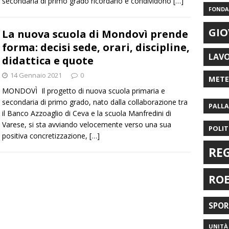
secondaria di primo grado ricordano e condividono
[…]
FONDAZ
GIO
La nuova scuola di Mondovì prende
forma: decisi sede, orari, discipline,
LAV
didattica e quote
14 Gennaio 2021
0
MET
MONDOVÌ Il progetto di nuova scuola primaria e
secondaria di primo grado, nato dalla collaborazione tra
PALL
il Banco Azzoaglio di Ceva e la scuola Manfredini di
Varese, si sta avviando velocemente verso una sua
POLIT
positiva concretizzazione,
[…]
RE
RO
SPO
UNITÀ 