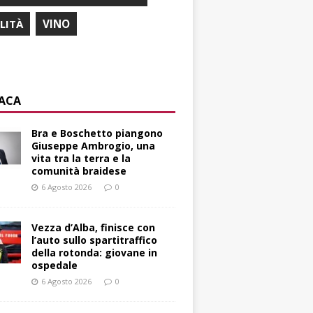
ILITÀ
VINO
ACA
Bra e Boschetto piangono
Giuseppe Ambrogio, una
vita tra la terra e la
comunità braidese
6 Agosto 2026
0
Vezza d’Alba, finisce con
l’auto sullo spartitraffico
della rotonda: giovane in
ospedale
6 Agosto 2026
0