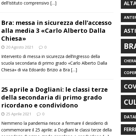
ALT
dell’Istituto comprensivo
[…]
ANTE
Bra: messa in sicurezza dell’accesso
alla media 3 «Carlo Alberto Dalla
AST
Chiesa»
BR
20 Agosto 2021
0
Intervento di messa in sicurezza dell’ingresso della
CHER
scuola secondaria di primo grado «Carlo Alberto Dalla
Chiesa» di via Edoardo Brizio a Bra
[…]
COPE
COV
25 aprile a Dogliani: le classi terze
della secondaria di primo grado
CU
ricordano e condividono
25 Aprile 2021
0
DATA
Nemmeno la pandemia riesce a fermare il desiderio di
FERR
commemorare il 25 aprile: a Dogliani le classi terze della