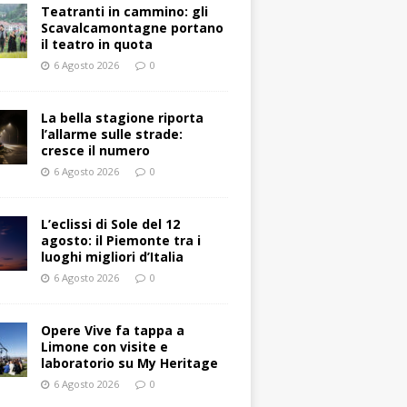
Teatranti in cammino: gli
Scavalcamontagne portano
il teatro in quota
6 Agosto 2026
0
La bella stagione riporta
l’allarme sulle strade:
cresce il numero
6 Agosto 2026
0
L’eclissi di Sole del 12
agosto: il Piemonte tra i
luoghi migliori d’Italia
6 Agosto 2026
0
Opere Vive fa tappa a
Limone con visite e
laboratorio su My Heritage
6 Agosto 2026
0