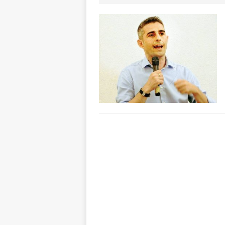
ALTRE NOTIZI
[ 6 Agosto 2026 
«Nessun conflitto
[ 6 Agosto 2026 
planetario sulla 
[ 6 Agosto 2026 
dell’Alba 7
AL
[ 6 Agosto 2026 
l’edizione 2026
[ 6 Agosto 2026 
terra e la comun