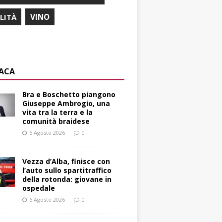
ILITÀ
VINO
ACA
Bra e Boschetto piangono
Giuseppe Ambrogio, una
vita tra la terra e la
comunità braidese
6 Agosto 2026
0
Vezza d’Alba, finisce con
l’auto sullo spartitraffico
della rotonda: giovane in
ospedale
6 Agosto 2026
0