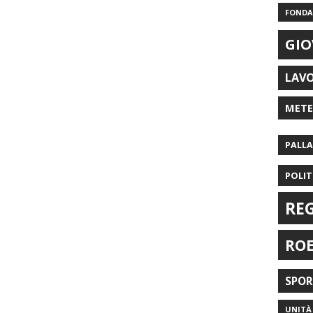
FONDAZ
GIO
LAV
MET
PALL
POLIT
RE
RO
SPO
UNITÀ 