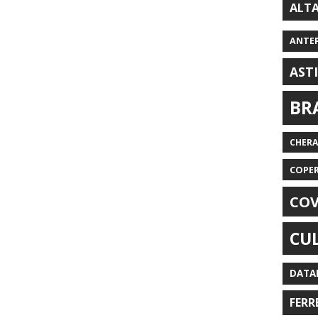
ALT
ANTE
AST
BR
CHER
COPE
COV
CU
DATA
FERR