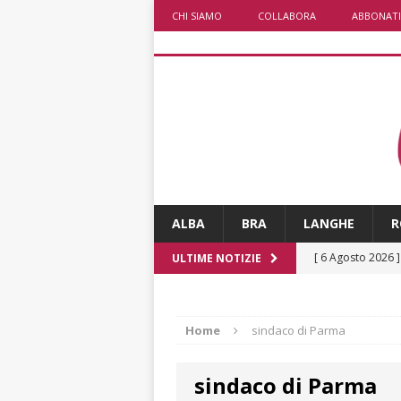
CHI SIAMO
COLLABORA
ABBONATI
ALBA
BRA
LANGHE
R
[ 6 Agosto 2026 
ULTIME NOTIZIE
rotonda: giovan
[ 6 Agosto 2026 
Home
sindaco di Parma
numero
ALTRE
sindaco di Parma
[ 6 Agosto 2026 