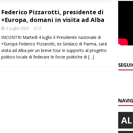
E
Federico Pizzarotti, presidente di
]
Dimissioni in Consiglio comunale ad Alba, Galeasso lascia:
+Europa, domani in visita ad Alba
 d’interessi»
ALBA
3 Luglio 2023
0
]
ITINERARI / In gita a Infini.To, il sorprendente museo e
INCONTRI Martedì 4 luglio il Presidente nazionale di
collina di Pino torinese
ALBA
+Europa Federico Pizzarotti, ex Sindaco di Parma, sarà
visita ad Alba per un breve tour in supporto al progetto
]
Incendio a Valdieri, trasferiti per precauzione gli scout
politico locale di federare le forze politiche di
[…]
BA
SEGUI
]
Palio di Asti, Andrea Calamassi confermato mossiere per
ALTRE NOTIZIE
]
Bra e Boschetto piangono Giuseppe Ambrogio, una vita tra la
NAVIG
ità braidese
BRA
AL