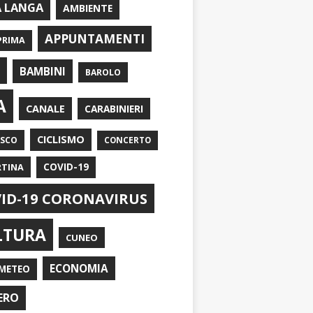
A LANGA
AMBIENTE
APPUNTAMENTI
PRIMA
I
BAMBINI
BAROLO
A
CANALE
CARABINIERI
CICLISMO
ASCO
CONCERTO
RTINA
COVID-19
ID-19 CORONAVIRUS
LTURA
CUNEO
ECONOMIA
METEO
ERO