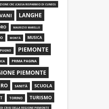
IONE CRC (CASSA RISPARMIO DI CUNEO)
LANGHE
VANI
ORO
MAURIZIO MARELLO
EO
MUSICA
MONTÀ
PIEMONTE
APUGNO
PRIMA PAGINA
ICA
GIONE PIEMONTE
ERO
SCUOLA
SANITÀ
TURISMO
RT
TORINO
DI CRISI DELLA REGIONE PIEMONTE