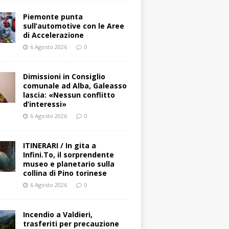
Piemonte punta
sull’automotive con le Aree
di Accelerazione
6 Agosto 2026
0
Dimissioni in Consiglio
comunale ad Alba, Galeasso
lascia: «Nessun conflitto
d’interessi»
6 Agosto 2026
0
ITINERARI / In gita a
Infini.To, il sorprendente
museo e planetario sulla
collina di Pino torinese
6 Agosto 2026
0
Incendio a Valdieri,
trasferiti per precauzione