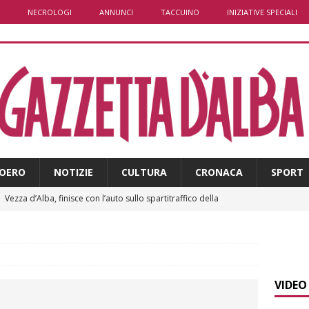
NECROLOGI
ANNUNCI
TACCUINO
INIZIATIVE SPECIALI
OERO
NOTIZIE
CULTURA
CRONACA
SPORT
]
Vezza d’Alba, finisce con l’auto sullo spartitraffico della
e in ospedale
CRONACA
]
La bella stagione riporta l’allarme sulle strade: cresce il
 NOTIZIE
VIDEO
]
Piemonte punta sull’automotive con le Aree di Accelerazione